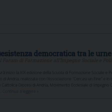
)esistenza democratica tra le urn
al Forum di Formazione all’Impegno Sociale e Poli
rà inizio la XIX edizione della Scuola di Formazione Sociale e
co di Andria, realizzata con l’Associazione “Cercasi un Fine” e i
attolica Diocesi di Andria, Movimento Ecclesiale di Impegno Cul
Volti
 …
Continua a leggere
»
di
Democrazia
–