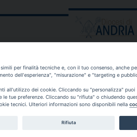
La
(r)esistenza
democratica
tra
le
urne
ORARIO E CALENDARI
e
gli
Orari uffici
smartphone
imili per finalità tecniche e, con il tuo consenso, anche per 
Calendario diocesano
amento dell'esperienza", "misurazione" e "targeting e pubbli
Orario messe
i all'utilizzo dei cookie. Cliccando su "personalizza" puoi
re le tue preferenze. Cliccando su "rifiuta" o chiudendo que
okie tecnici. Ulteriori informazioni sono disponibili nella
coo
 comunicati, notizie e segnalazioni scrivere a:
stampa@diocesi
Rifiuta