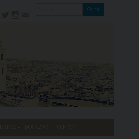
Cerca
ook
ouTube
Twitter
Instagram
Contatti
Mail
LISTICA
DOWNLOAD
CONTATTI