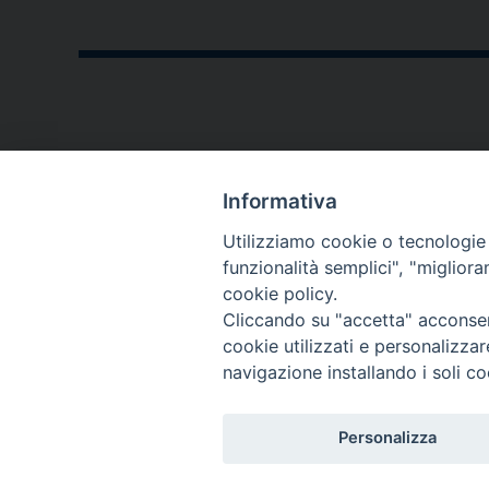
P
o
s
t
CONTATTI
N
Informativa
a
P.zza V. Emanuele II,23
Utilizziamo cookie o tecnologie s
76123 - Andria (BT)
funzionalità semplici", "miglior
v
cookie policy.
diocesi@diocesiandria.org
i
Cliccando su "accetta" acconsent
+39 0883.593032
cookie utilizzati e personalizza
g
+39 0883.592596
navigazione installando i soli co
a
Per invio di
Personalizza
t