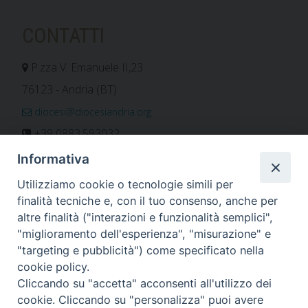
CONTATTI
P.zza V. Emanuele II,23
76123 - Andria (BT)
diocesi@diocesiandria.org
+39 0883.593032
+39 0883.592596
Informativa
ORARIO E CALENDARI
Utilizziamo cookie o tecnologie simili per
finalità tecniche e, con il tuo consenso, anche per
altre finalità ("interazioni e funzionalità semplici",
Orari uffici
"miglioramento dell'esperienza", "misurazione" e
Calendario diocesano
"targeting e pubblicità") come specificato nella
Orario messe
cookie policy.
Cliccando su "accetta" acconsenti all'utilizzo dei
cookie. Cliccando su "personalizza" puoi avere