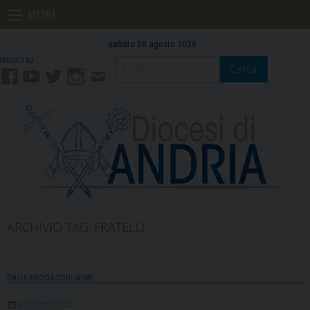
Skip
MENU
to
content
sabato 08 agosto 2026
Cerca
Facebook
YouTube
Twitter
Instagram
Contatti
Mail
ARCHIVIO TAG:
FRATELLI
DALLE ASSOCIAZIONI
,
NEWS
9 GENNAIO 2021