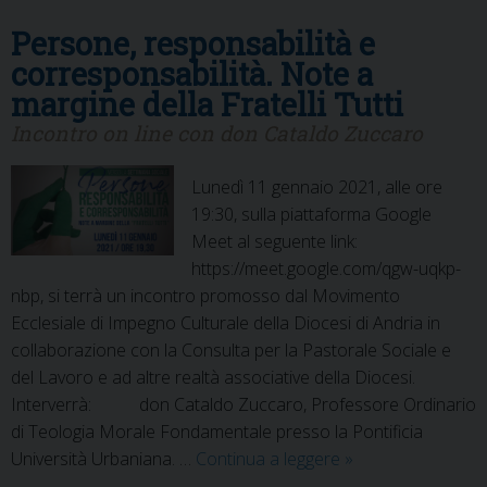
Persone, responsabilità e
corresponsabilità. Note a
margine della Fratelli Tutti
Incontro on line con don Cataldo Zuccaro
Lunedì 11 gennaio 2021, alle ore
19:30, sulla piattaforma Google
Meet al seguente link:
https://meet.google.com/qgw-uqkp-
nbp, si terrà un incontro promosso dal Movimento
Ecclesiale di Impegno Culturale della Diocesi di Andria in
collaborazione con la Consulta per la Pastorale Sociale e
del Lavoro e ad altre realtà associative della Diocesi.
Interverrà: don Cataldo Zuccaro, Professore Ordinario
di Teologia Morale Fondamentale presso la Pontificia
Persone,
Università Urbaniana. …
Continua a leggere
»
responsabilità