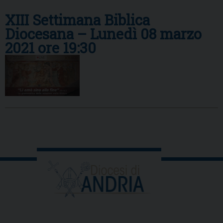
XIII Settimana Biblica
Diocesana – Lunedì 08 marzo
2021 ore 19:30
P
o
s
t
N
a
v
i