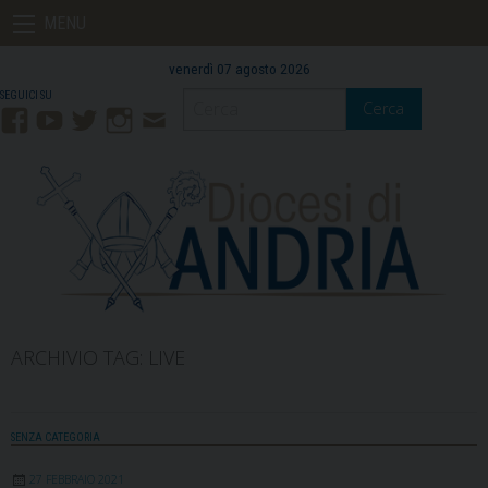
Skip
MENU
to
content
venerdì 07 agosto 2026
Cerca
Facebook
YouTube
Twitter
Instagram
Contatti
Mail
ARCHIVIO TAG:
LIVE
SENZA CATEGORIA
27 FEBBRAIO 2021