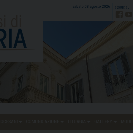
sabato 08 agosto 2026
Faceb
Y
DIOCESANI
COMUNICAZIONE
LITURGIA
GALLERY
MODU