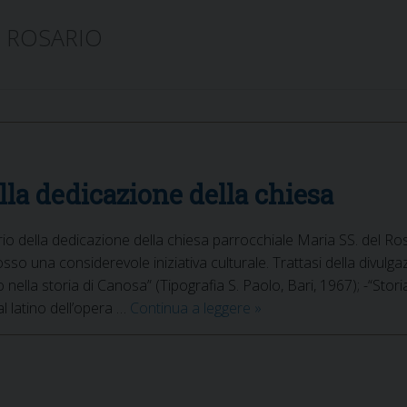
 ROSARIO
lla dedicazione della chiesa
io della dedicazione della chiesa parrocchiale Maria SS. del Ros
o una considerevole iniziativa culturale. Trattasi della divulga
ino nella storia di Canosa” (Tipografia S. Paolo, Bari, 1967); -“Stor
Pubblicazioni
l latino dell’opera …
Continua a leggere
»
in
ricordo
della
dedicazione