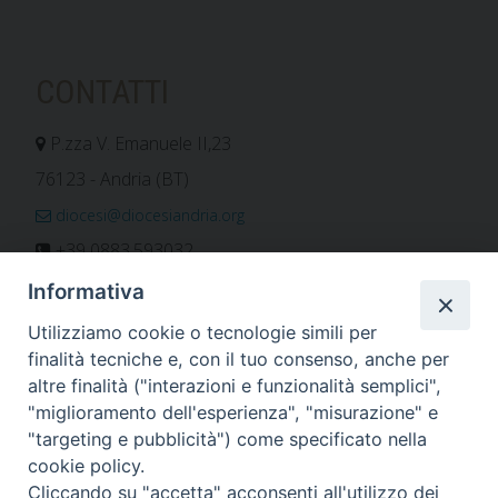
CONTATTI
P.zza V. Emanuele II,23
76123 - Andria (BT)
diocesi@diocesiandria.org
+39 0883.593032
+39 0883.592596
Informativa
ORARIO E CALENDARI
Utilizziamo cookie o tecnologie simili per
finalità tecniche e, con il tuo consenso, anche per
altre finalità ("interazioni e funzionalità semplici",
Orari uffici
"miglioramento dell'esperienza", "misurazione" e
Calendario diocesano
"targeting e pubblicità") come specificato nella
Orario messe
cookie policy.
Cliccando su "accetta" acconsenti all'utilizzo dei