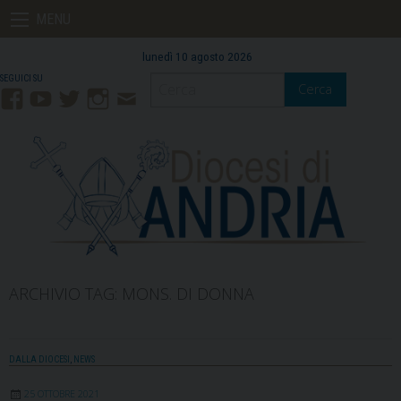
Skip
MENU
to
content
lunedì 10 agosto 2026
Cerca
Facebook
YouTube
Twitter
Instagram
Contatti
Mail
ARCHIVIO TAG:
MONS. DI DONNA
DALLA DIOCESI
,
NEWS
25 OTTOBRE 2021