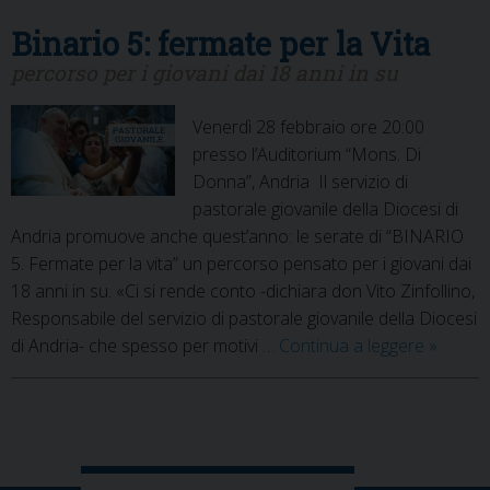
Binario 5: fermate per la Vita
percorso per i giovani dai 18 anni in su
Venerdì 28 febbraio ore 20:00
presso l’Auditorium “Mons. Di
Donna”, Andria Il servizio di
pastorale giovanile della Diocesi di
Andria promuove anche quest’anno: le serate di “BINARIO
5. Fermate per la vita” un percorso pensato per i giovani dai
18 anni in su. «Ci si rende conto -dichiara don Vito Zinfollino,
Responsabile del servizio di pastorale giovanile della Diocesi
Binario
di Andria- che spesso per motivi …
Continua a leggere
»
5:
fermate
per
P
la
o
Vita
s