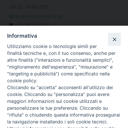
76123 - Andria (BT)
diocesi@diocesiandria.org
+39 0883.593032
+39 0883.592596
Informativa
ORARIO E CALENDARI
Utilizziamo cookie o tecnologie simili per
finalità tecniche e, con il tuo consenso, anche per
altre finalità ("interazioni e funzionalità semplici",
Orari uffici
"miglioramento dell'esperienza", "misurazione" e
Calendario diocesano
"targeting e pubblicità") come specificato nella
Orario messe
cookie policy.
Cliccando su "accetta" acconsenti all'utilizzo dei
cookie. Cliccando su "personalizza" puoi avere
maggiori informazioni sui cookie utilizzati e
Per invio di comunicati, notizie e segnalazioni scrivere a:
personalizzare le tue preferenze. Cliccando su
stampa@diocesiandria.org
"rifiuta" o chiudendo questa informativa proseguirai
la navigazione installando i soli cookie tecnici.