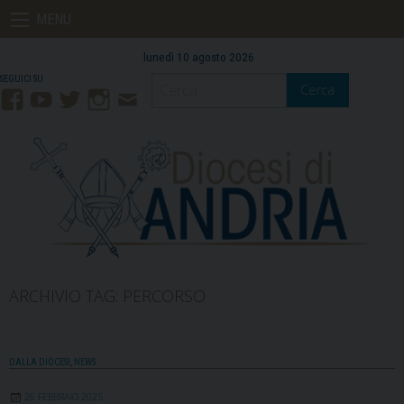
Skip
MENU
to
content
lunedì 10 agosto 2026
Cerca
Facebook
YouTube
Twitter
Instagram
Contatti
Mail
ARCHIVIO TAG:
PERCORSO
DALLA DIOCESI
,
NEWS
26 FEBBRAIO 2025