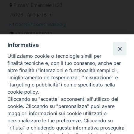
P.zza V. Emanuele II,23
76123 - Andria (BT)
diocesi@diocesiandria.org
+39 0883.593032
+39 0883.592596
Informativa
ORARIO E CALENDARI
Utilizziamo cookie o tecnologie simili per
finalità tecniche e, con il tuo consenso, anche per
altre finalità ("interazioni e funzionalità semplici",
Orari uffici
"miglioramento dell'esperienza", "misurazione" e
Calendario diocesano
"targeting e pubblicità") come specificato nella
Orario messe
cookie policy.
Cliccando su "accetta" acconsenti all'utilizzo dei
cookie. Cliccando su "personalizza" puoi avere
maggiori informazioni sui cookie utilizzati e
Per invio di comunicati, notizie e segnalazioni scrivere a:
personalizzare le tue preferenze. Cliccando su
stampa@diocesiandria.org
"rifiuta" o chiudendo questa informativa proseguirai