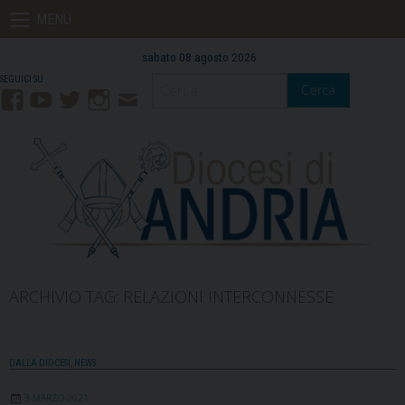
Skip
MENU
to
content
sabato 08 agosto 2026
Cerca
Facebook
YouTube
Twitter
Instagram
Contatti
Mail
ARCHIVIO TAG:
RELAZIONI INTERCONNESSE
DALLA DIOCESI
,
NEWS
3 MARZO 2021