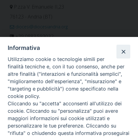
P.zza V. Emanuele II,23
76123 - Andria (BT)
diocesi@diocesiandria.org
+39 0883.593032
+39 0883.592596
Informativa
ORARIO E CALENDARI
Utilizziamo cookie o tecnologie simili per
finalità tecniche e, con il tuo consenso, anche per
altre finalità ("interazioni e funzionalità semplici",
Orari uffici
"miglioramento dell'esperienza", "misurazione" e
Calendario diocesano
"targeting e pubblicità") come specificato nella
Orario messe
cookie policy.
Cliccando su "accetta" acconsenti all'utilizzo dei
cookie. Cliccando su "personalizza" puoi avere
maggiori informazioni sui cookie utilizzati e
Per invio di comunicati, notizie e segnalazioni scrivere a:
personalizzare le tue preferenze. Cliccando su
stampa@diocesiandria.org
"rifiuta" o chiudendo questa informativa proseguirai