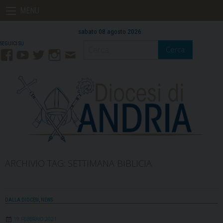
Skip
MENU
to
content
sabato 08 agosto 2026
Cerca
Facebook
YouTube
Twitter
Instagram
Contatti
Mail
ARCHIVIO TAG:
SETTIMANA BIBLICIA
DALLA DIOCESI
,
NEWS
19 FEBBRAIO 2021