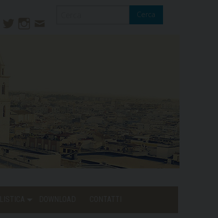
Cerca
ook
ouTube
Twitter
Instagram
Contatti
Mail
LISTICA
DOWNLOAD
CONTATTI