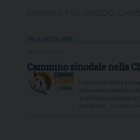
ARCHIVIO TAG:
SINODO; CHIE
DALLA DIOCESI
,
NEWS
17 MARZO 2022
Cammino sinodale nella Ch
La Diocesi di Andria è impe
momentanea, ambisce a dive
anche l’intero prossimo ann
ricorda don …
Continua a l
P