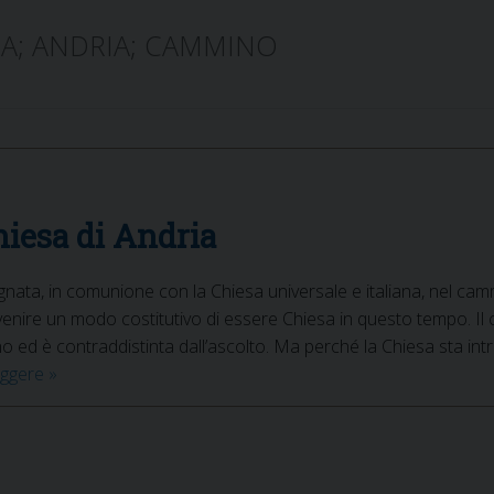
SA; ANDRIA; CAMMINO
iesa di Andria
gnata, in comunione con la Chiesa universale e italiana, nel cam
nire un modo costitutivo di essere Chiesa in questo tempo. Il 
o ed è contraddistinta dall’ascolto. Ma perché la Chiesa sta i
Cammino
eggere
»
sinodale
nella
Chiesa
di