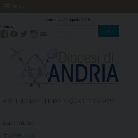
Skip
MENU
to
content
domenica 09 agosto 2026
Cerca
Facebook
YouTube
Twitter
Instagram
Contatti
Mail
ARCHIVIO TAG:
TEMPO DI QUARESIMA 2023
DALLA DIOCESI
,
NEWS
20 FEBBRAIO 2023