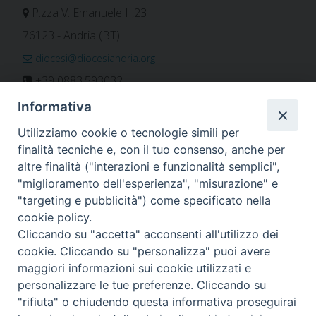
P.zza V. Emanuele II,23
76123 - Andria (BT)
diocesi@diocesiandria.org
+39 0883.593032
+39 0883.592596
Informativa
ORARIO E CALENDARI
Utilizziamo cookie o tecnologie simili per
finalità tecniche e, con il tuo consenso, anche per
altre finalità ("interazioni e funzionalità semplici",
Orari uffici
"miglioramento dell'esperienza", "misurazione" e
Calendario diocesano
"targeting e pubblicità") come specificato nella
Orario messe
cookie policy.
Cliccando su "accetta" acconsenti all'utilizzo dei
cookie. Cliccando su "personalizza" puoi avere
maggiori informazioni sui cookie utilizzati e
Per invio di comunicati, notizie e segnalazioni scrivere a:
personalizzare le tue preferenze. Cliccando su
stampa@diocesiandria.org
"rifiuta" o chiudendo questa informativa proseguirai