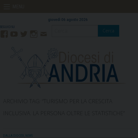
Skip
MENU
to
content
giovedì 06 agosto 2026
Cerca
Facebook
YouTube
Twitter
Instagram
Contatti
Mail
ARCHIVIO TAG:
“TURISMO PER LA CRESCITA
INCLUSIVA. LA PERSONA OLTRE LE STATISTICHE”
DALLA DIOCESI
,
NEWS