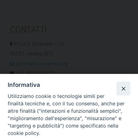
CONTATTI
P.zza V. Emanuele II,23
76123 - Andria (BT)
diocesi@diocesiandria.org
+39 0883.593032
+39 0883.592596
Informativa
ORARIO E CALENDARI
Utilizziamo cookie o tecnologie simili per
finalità tecniche e, con il tuo consenso, anche per
altre finalità ("interazioni e funzionalità semplici",
Orari uffici
"miglioramento dell'esperienza", "misurazione" e
Calendario diocesano
"targeting e pubblicità") come specificato nella
Orario messe
cookie policy.