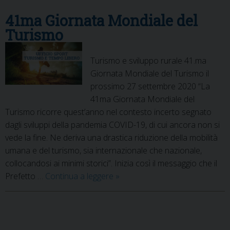
41ma Giornata Mondiale del
Turismo
Turismo e sviluppo rurale 41.ma
Giornata Mondiale del Turismo il
prossimo 27 settembre 2020 “La
41ma Giornata Mondiale del
Turismo ricorre quest’anno nel contesto incerto segnato
dagli sviluppi della pandemia COVID-19, di cui ancora non si
vede la fine. Ne deriva una drastica riduzione della mobilità
umana e del turismo, sia internazionale che nazionale,
collocandosi ai minimi storici”. Inizia così il messaggio che il
41ma
Prefetto …
Continua a leggere
»
Giornata
Mondiale
del
P
Turismo
o