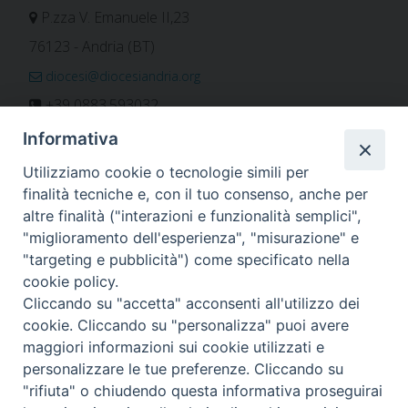
P.zza V. Emanuele II,23
76123 - Andria (BT)
diocesi@diocesiandria.org
+39 0883.593032
+39 0883.592596
Informativa
ORARIO E CALENDARI
Utilizziamo cookie o tecnologie simili per
finalità tecniche e, con il tuo consenso, anche per
altre finalità ("interazioni e funzionalità semplici",
Orari uffici
"miglioramento dell'esperienza", "misurazione" e
Calendario diocesano
"targeting e pubblicità") come specificato nella
Orario messe
cookie policy.
Cliccando su "accetta" acconsenti all'utilizzo dei
cookie. Cliccando su "personalizza" puoi avere
maggiori informazioni sui cookie utilizzati e
Per invio di comunicati, notizie e segnalazioni scrivere a:
personalizzare le tue preferenze. Cliccando su
stampa@diocesiandria.org
"rifiuta" o chiudendo questa informativa proseguirai