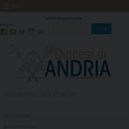
Skip
MENU
to
content
sabato 08 agosto 2026
Cerca
Facebook
YouTube
Twitter
Instagram
Contatti
Mail
ARCHIVIO TAG:
UFFICIO SPORT
DALLA DIOCESI
,
NEWS
24 SETTEMBRE 2020