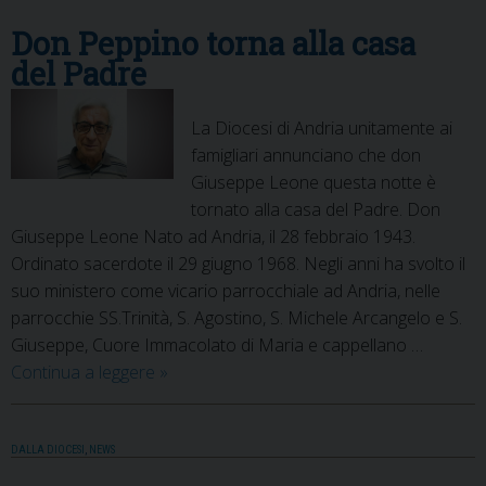
Don Peppino torna alla casa
del Padre
La Diocesi di Andria unitamente ai
famigliari annunciano che don
Giuseppe Leone questa notte è
tornato alla casa del Padre. Don
Giuseppe Leone Nato ad Andria, il 28 febbraio 1943.
Ordinato sacerdote il 29 giugno 1968. Negli anni ha svolto il
suo ministero come vicario parrocchiale ad Andria, nelle
parrocchie SS.Trinità, S. Agostino, S. Michele Arcangelo e S.
Giuseppe, Cuore Immacolato di Maria e cappellano …
Don
Continua a leggere
»
Peppino
torna
alla
DALLA DIOCESI
,
NEWS
casa