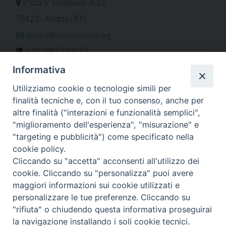
P.zza V. Emanuele II,23
76123 - Andria (BT)
diocesi@diocesiandria.org
+39 0883.593032
+39 0883.592596
Informativa
ORARIO E CALENDARI
Utilizziamo cookie o tecnologie simili per
finalità tecniche e, con il tuo consenso, anche per
altre finalità ("interazioni e funzionalità semplici",
Orari uffici
"miglioramento dell'esperienza", "misurazione" e
Calendario diocesano
"targeting e pubblicità") come specificato nella
Orario messe
cookie policy.
Cliccando su "accetta" acconsenti all'utilizzo dei
cookie. Cliccando su "personalizza" puoi avere
maggiori informazioni sui cookie utilizzati e
Per invio di comunicati, notizie e segnalazioni scrivere a:
personalizzare le tue preferenze. Cliccando su
stampa@diocesiandria.org
"rifiuta" o chiudendo questa informativa proseguirai
la navigazione installando i soli cookie tecnici.