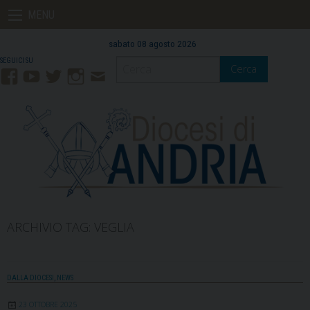
Skip
MENU
to
content
sabato 08 agosto 2026
Cerca
Facebook
YouTube
Twitter
Instagram
Contatti
Mail
ARCHIVIO TAG:
VEGLIA
DALLA DIOCESI
,
NEWS
23 OTTOBRE 2025