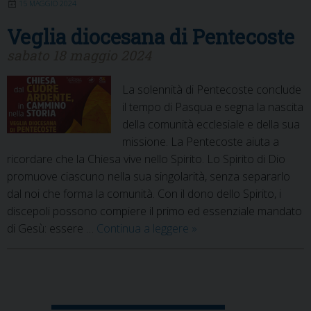
15 MAGGIO 2024
del Padre
Veglia diocesana di Pentecoste
sabato 18 maggio 2024
La solennità di Pentecoste conclude
il tempo di Pasqua e segna la nascita
della comunità ecclesiale e della sua
missione. La Pentecoste aiuta a
ricordare che la Chiesa vive nello Spirito. Lo Spirito di Dio
promuove ciascuno nella sua singolarità, senza separarlo
dal noi che forma la comunità. Con il dono dello Spirito, i
discepoli possono compiere il primo ed essenziale mandato
Veglia
di Gesù: essere …
Continua a leggere
»
diocesana
di
Pentecoste
P
o