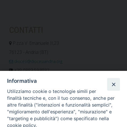
CONTATTI
P.zza V. Emanuele II,23
76123 - Andria (BT)
diocesi@diocesiandria.org
+39 0883.593032
+39 0883.592596
Informativa
ORARIO E CALENDARI
Utilizziamo cookie o tecnologie simili per
finalità tecniche e, con il tuo consenso, anche per
altre finalità ("interazioni e funzionalità semplici",
Orari uffici
"miglioramento dell'esperienza", "misurazione" e
Calendario diocesano
"targeting e pubblicità") come specificato nella
Orario messe
cookie policy.