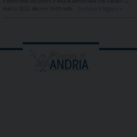
il dono delle vocazioni, è lieta di annunciare che sabato 12
Rito
marzo 2022, alle ore 19:00 nella …
Continua a leggere
»
ammiss
seminari
e
P
anniver
o
ordinaz
s
Vescov
t
N
a
v
i
g
a
t
i
o
n