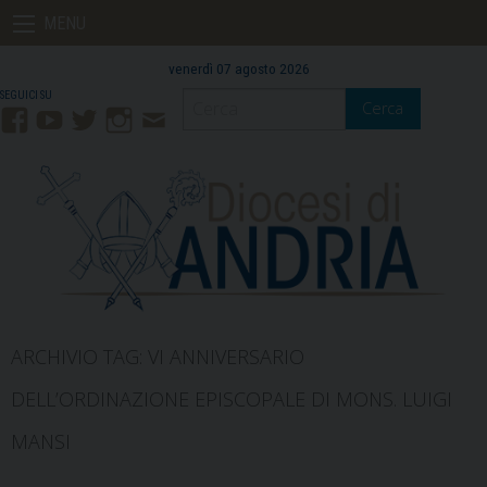
Skip
MENU
to
content
venerdì 07 agosto 2026
Cerca
Facebook
YouTube
Twitter
Instagram
Contatti
Mail
ARCHIVIO TAG:
VI ANNIVERSARIO
DELL’ORDINAZIONE EPISCOPALE DI MONS. LUIGI
MANSI