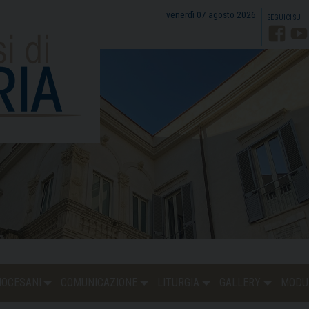
venerdì 07 agosto 2026
Faceb
Y
DIOCESANI
COMUNICAZIONE
LITURGIA
GALLERY
MODU