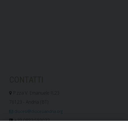
CONTATTI
P.zza V. Emanuele II,23
76123 - Andria (BT)
diocesi@diocesiandria.org
+39 0883.593032