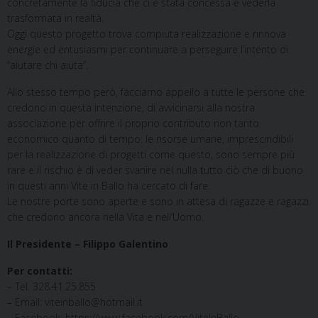
concretamente la fiducia che ci è stata concessa e vederla
trasformata in realtà.
Oggi questo progetto trova compiuta realizzazione e rinnova
energie ed entusiasmi per continuare a perseguire l’intento di
“aiutare chi aiuta”.
Allo stesso tempo però, facciamo appello a tutte le persone che
credono in questa intenzione, di avvicinarsi alla nostra
associazione per offrire il proprio contributo non tanto
economico quanto di tempo: le risorse umane, imprescindibili
per la realizzazione di progetti come questo, sono sempre più
rare e il rischio è di veder svanire nel nulla tutto ciò che di buono
in questi anni Vite in Ballo ha cercato di fare.
Le nostre porte sono aperte e sono in attesa di ragazze e ragazzi
che credono ancora nella Vita e nell’Uomo.
Il Presidente – Filippo Galentino
Per contatti:
– Tel. 328.41.25.855
– Email: viteinballo@hotmail.it
– Facebook: https://www.facebook.com/ViteInBallo