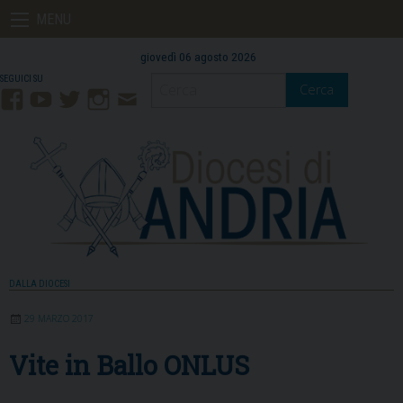
Skip
MENU
to
content
giovedì 06 agosto 2026
Cerca
Facebook
YouTube
Twitter
Instagram
Contatti
Mail
DALLA DIOCESI
29 MARZO 2017
Vite in Ballo ONLUS