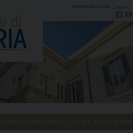
giovedì 06 agosto 2026
Faceb
Y
DIOCESANI
COMUNICAZIONE
LITURGIA
GALLERY
MODU