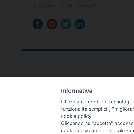
Via Vespucci, 102/A - Andria BT
CONTATTI
Informativa
P.zza V. Emanuele II,23
Utilizziamo cookie o tecnologie s
76123 - Andria (BT)
funzionalità semplici", "miglior
cookie policy.
diocesi@diocesiandria.org
Cliccando su "accetta" acconsent
+39 0883.593032
cookie utilizzati e personalizza