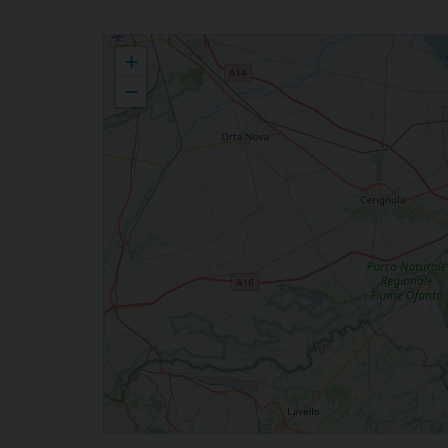
Orsoline Figlie di Maria Immacolata
+
−