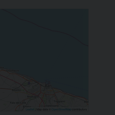
Leaflet
| Map data ©
OpenStreetMap
contributors