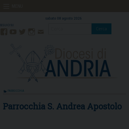
Skip
MENU
to
content
sabato 08 agosto 2026
Cerca
Facebook
YouTube
Twitter
Instagram
Contatti
Mail
PARROCCHIA
Parrocchia S. Andrea Apostolo