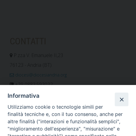
CONTATTI
P.zza V. Emanuele II,23
76123 - Andria (BT)
diocesi@diocesiandria.org
+39 0883.593032
+39 0883.592596
Informativa
ORARIO E CALENDARI
Utilizziamo cookie o tecnologie simili per
finalità tecniche e, con il tuo consenso, anche per
altre finalità ("interazioni e funzionalità semplici",
Orari uffici
"miglioramento dell'esperienza", "misurazione" e
Calendario diocesano