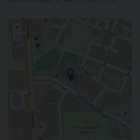
Parrocchia S. Andrea Apostolo
+
−