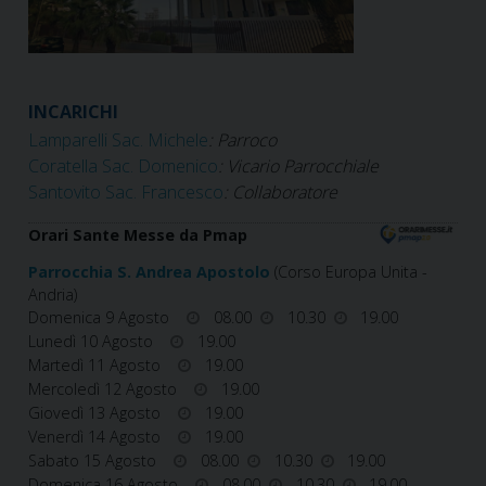
INCARICHI
Lamparelli Sac. Michele
: Parroco
Coratella Sac. Domenico
: Vicario Parrocchiale
Santovito Sac. Francesco
: Collaboratore
Orari Sante Messe da Pmap
Parrocchia S. Andrea Apostolo
(Corso Europa Unita -
Andria)
Domenica 9 Agosto
08.00
10.30
19.00
Lunedì 10 Agosto
19.00
Martedì 11 Agosto
19.00
Mercoledì 12 Agosto
19.00
Giovedì 13 Agosto
19.00
Venerdì 14 Agosto
19.00
Sabato 15 Agosto
08.00
10.30
19.00
Domenica 16 Agosto
08.00
10.30
19.00