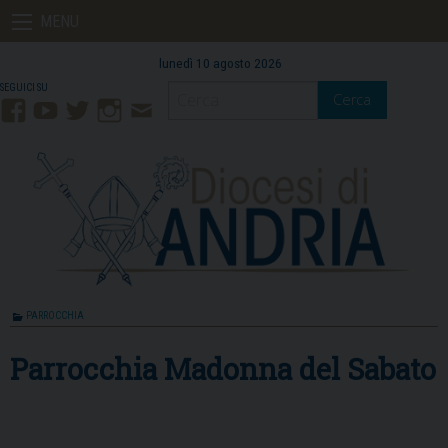
Skip
MENU
to
content
lunedì 10 agosto 2026
Cerca
Facebook
YouTube
Twitter
Instagram
Contatti
Mail
PARROCCHIA
Parrocchia Madonna del Sabato