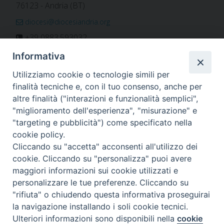
76123 - Andria (BT)
diocesi@diocesiandria.org
+39 0883.593032
+39 0883.592596
Informativa
ORARIO E CALENDARI
Utilizziamo cookie o tecnologie simili per
finalità tecniche e, con il tuo consenso, anche per
altre finalità ("interazioni e funzionalità semplici",
Orari uffici
"miglioramento dell'esperienza", "misurazione" e
Calendario diocesano
"targeting e pubblicità") come specificato nella
Orario messe
cookie policy.
Cliccando su "accetta" acconsenti all'utilizzo dei
cookie. Cliccando su "personalizza" puoi avere
maggiori informazioni sui cookie utilizzati e
Per invio di comunicati, notizie e segnalazioni scrivere a:
personalizzare le tue preferenze. Cliccando su
stampa@diocesiandria.org
"rifiuta" o chiudendo questa informativa proseguirai
la navigazione installando i soli cookie tecnici.
Ulteriori informazioni sono disponibili nella
cookie
Preferenze Cookie