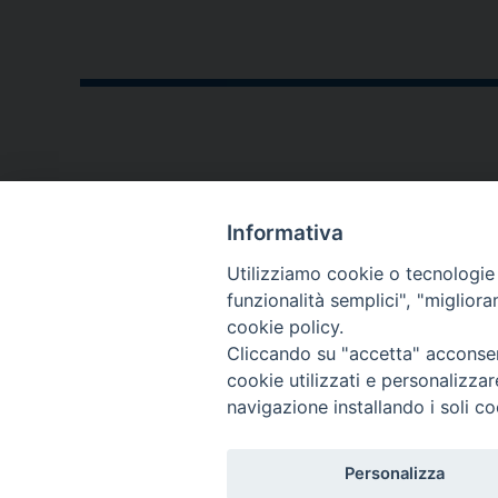
CONTATTI
Informativa
P.zza V. Emanuele II,23
Utilizziamo cookie o tecnologie s
76123 - Andria (BT)
funzionalità semplici", "miglior
cookie policy.
diocesi@diocesiandria.org
Cliccando su "accetta" acconsent
+39 0883.593032
cookie utilizzati e personalizza
+39 0883.592596
navigazione installando i soli co
Per invio di
Personalizza