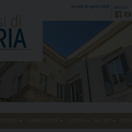
giovedì 06 agosto 2026
Faceb
Y
DIOCESANI
COMUNICAZIONE
LITURGIA
GALLERY
MODU