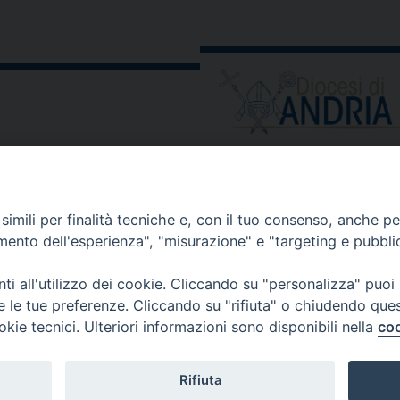
ORARIO E CALENDARI
Orari uffici
imili per finalità tecniche e, con il tuo consenso, anche per 
Calendario diocesano
amento dell'esperienza", "misurazione" e "targeting e pubbli
Orario messe
i all'utilizzo dei cookie. Cliccando su "personalizza" puoi
re le tue preferenze. Cliccando su "rifiuta" o chiudendo que
okie tecnici. Ulteriori informazioni sono disponibili nella
coo
 comunicati, notizie e segnalazioni scrivere a:
stampa@diocesi
Rifiuta