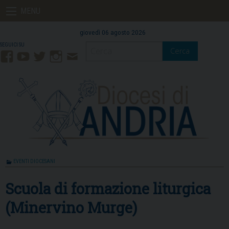
Skip
MENU
to
content
giovedì 06 agosto 2026
Cerca
Facebook
YouTube
Twitter
Instagram
Contatti
Mail
EVENTI DIOCESANI
Scuola di formazione liturgica
(Minervino Murge)