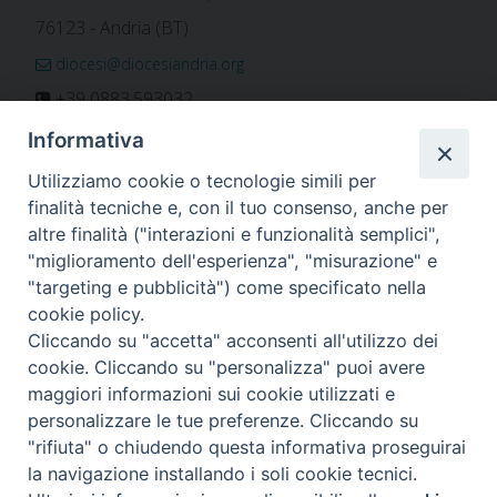
76123 - Andria (BT)
diocesi@diocesiandria.org
+39 0883.593032
+39 0883.592596
Informativa
ORARIO E CALENDARI
Utilizziamo cookie o tecnologie simili per
finalità tecniche e, con il tuo consenso, anche per
altre finalità ("interazioni e funzionalità semplici",
Orari uffici
"miglioramento dell'esperienza", "misurazione" e
Calendario diocesano
"targeting e pubblicità") come specificato nella
Orario messe
cookie policy.
Cliccando su "accetta" acconsenti all'utilizzo dei
cookie. Cliccando su "personalizza" puoi avere
maggiori informazioni sui cookie utilizzati e
Per invio di comunicati, notizie e segnalazioni scrivere a:
personalizzare le tue preferenze. Cliccando su
stampa@diocesiandria.org
"rifiuta" o chiudendo questa informativa proseguirai
la navigazione installando i soli cookie tecnici.