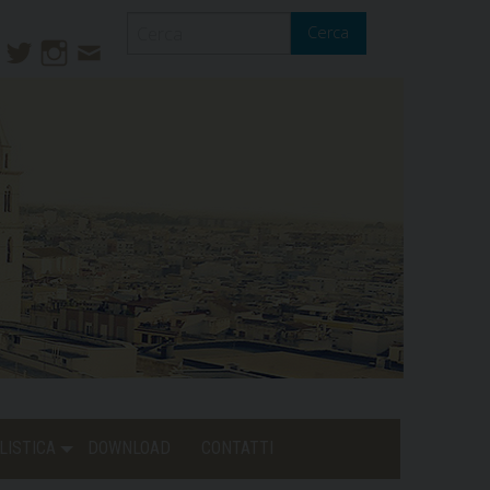
Cerca
ook
ouTube
Twitter
Instagram
Contatti
Mail
LISTICA
DOWNLOAD
CONTATTI