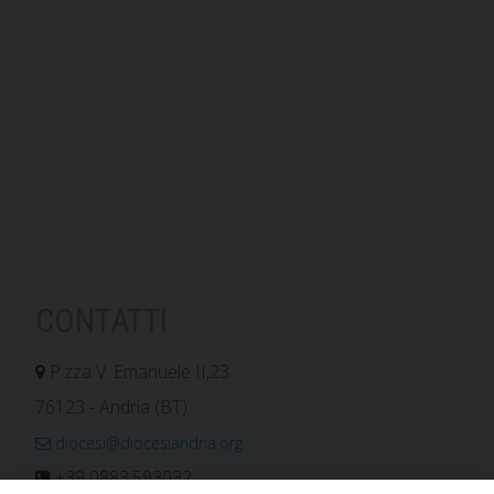
CONTATTI
P.zza V. Emanuele II,23
76123 - Andria (BT)
diocesi@diocesiandria.org
+39 0883.593032