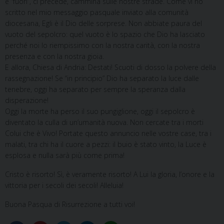
è “fuori”, ci precede, cammina sulle nostre strade. Come vi ho
scritto nel mio messaggio pasquale inviato alla comunità
diocesana, Egli è il Dio delle sorprese. Non abbiate paura del
vuoto del sepolcro: quel vuoto è lo spazio che Dio ha lasciato
perché noi lo riempissimo con la nostra carità, con la nostra
presenza e con la nostra gioia.
E allora, Chiesa di Andria: Destati! Scuoti di dosso la polvere della
rassegnazione! Se “in principio” Dio ha separato la luce dalle
tenebre, oggi ha separato per sempre la speranza dalla
disperazione!
Oggi la morte ha perso il suo pungiglione, oggi il sepolcro è
diventato la culla di un’umanità nuova. Non cercate tra i morti
Colui che è Vivo! Portate questo annuncio nelle vostre case, tra i
malati, tra chi ha il cuore a pezzi: il buio è stato vinto, la Luce è
esplosa e nulla sarà più come prima!
Cristo è risorto! Sì, è veramente risorto! A Lui la gloria, l’onore e la
vittoria per i secoli dei secoli! Alleluia!
Buona Pasqua di Risurrezione a tutti voi!