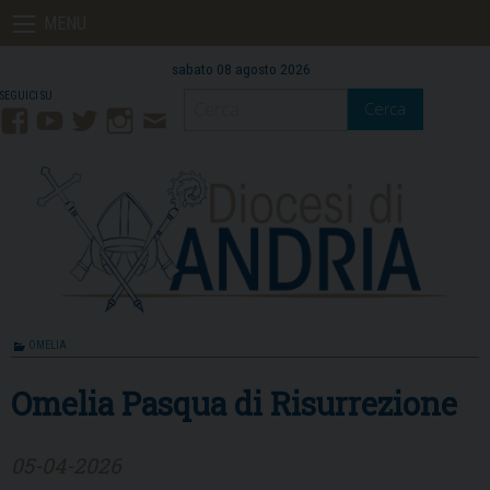
Skip
MENU
to
content
sabato 08 agosto 2026
Cerca
Facebook
YouTube
Twitter
Instagram
Contatti
Mail
OMELIA
Omelia Pasqua di Risurrezione
05-04-2026