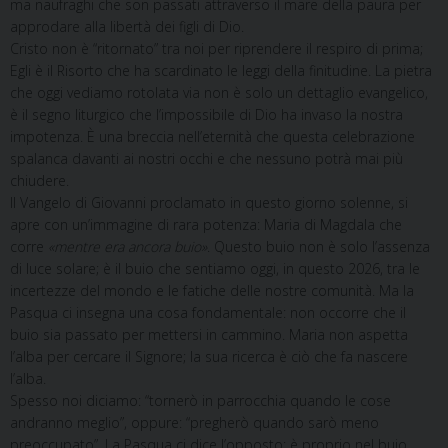
ma naufraghi che son passati attraverso il mare della paura per
approdare alla libertà dei figli di Dio.
Cristo non è “ritornato” tra noi per riprendere il respiro di prima;
Egli è il Risorto che ha scardinato le leggi della finitudine. La pietra
che oggi vediamo rotolata via non è solo un dettaglio evangelico,
è il segno liturgico che l’impossibile di Dio ha invaso la nostra
impotenza. È una breccia nell’eternità che questa celebrazione
spalanca davanti ai nostri occhi e che nessuno potrà mai più
chiudere.
Il Vangelo di Giovanni proclamato in questo giorno solenne, si
apre con un’immagine di rara potenza: Maria di Magdala che
corre
«mentre era ancora buio»
. Questo buio non è solo l’assenza
di luce solare; è il buio che sentiamo oggi, in questo 2026, tra le
incertezze del mondo e le fatiche delle nostre comunità. Ma la
Pasqua ci insegna una cosa fondamentale: non occorre che il
buio sia passato per mettersi in cammino. Maria non aspetta
l’alba per cercare il Signore; la sua ricerca è ciò che fa nascere
l’alba.
Spesso noi diciamo: “tornerò in parrocchia quando le cose
andranno meglio”, oppure: “pregherò quando sarò meno
preoccupato”. La Pasqua ci dice l’opposto: è proprio nel buio