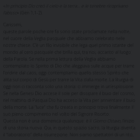
«
In principio Dio creò il cielo e la terra… e le tenebre ricoprivano
l’abisso
» (Gen 1,1-2).
Carissimi,
queste parole poche ore fa sono state proclamate nella notte,
nel cuore della Veglia pasquale che abbiamo celebrato nelle
nostre chiese. C’è un filo invisibile che lega quel primo istante del
mondo al cero pasquale che brilla qui, tra noi, accanto al luogo
della Parola. Se nella prima lettura della Veglia abbiamo
contemplato lo Spirito di Dio che aleggiava sulle acque per trarre
l’ordine dal caos, oggi contempliamo quello stesso Spirito che
alita sul corpo di Gesù per trarre la Vita dalla morte. La liturgia di
oggi non ci racconta solo una storia: ci immerge in un’esplosione.
Se nella Genesi Dio accese il sole per dissipare il buio del cosmo,
nel mattino di Pasqua Dio ha acceso la Vita per annientare il buio
della morte. La “luce” che fu creata in principio trova finalmente il
suo pieno compimento nel volto del Signore Risorto.
Questa non è una domenica qualunque: è il
Giorno Ottavo
, l’inizio
di una storia nuova. Qui, in questo spazio sacro, la liturgia diventa
il “laboratorio” della risurrezione. Non siamo spettatori di un rito,