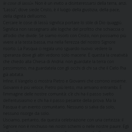
le cose di lassù»
. Non è un invito a disinteressarsi della terra, anzi.
“Lassù”, dove siede Cristo, è il luogo della giustizia, della pace,
della dignità dell’uomo.
Cercare le cose di lassù significa portare lo stile di Dio quaggiù.
Significa non rassegnarsi alle logiche del profitto che schiaccia o
all’odio che divide. Se siamo risorti con Cristo, non possiamo più
vivere a la testa bassa, ma nella fierezza del nostro Signore
risorto. La Pasqua ci regala uno sguardo nuovo: vedere la
speranza dove gli altri vedono solo macerie. È questa la creatività
che chiedo alla Chiesa di Andria: non guardate la terra con
pessimismo, ma guardatela con gli occhi di chi sa che il Cielo l’ha
già abitata.
Infine, il Vangelo ci mostra Pietro e Giovanni che corrono insieme.
Giovanni è più veloce, Pietro più lento, ma arrivano entrambi. È
l’immagine delle nostre comunità: c’è chi ha il passo svelto
dell’entusiasmo e chi ha il passo pesante della prova. Ma la
Pasqua è un evento comunitario. Nessuno si salva da solo,
nessuno risorge da solo.
Usciamo, pertanto, da questa celebrazione con una certezza: il
Signore non è rinchiuso nei nostri schemi o nelle nostre paure. Egli