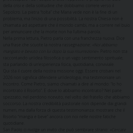
della crisi e della solitudine che dobbiamo correre verso il
Sepolcro. La pietra “tolta” che Maria vede non è la fine di un
problema, ma l’inizio di una possibilità. La nostra Chiesa non è
chiamata ad aspettare che il mondo cambi, ma a correre nel buio
per annunciare che la morte non ha l’ultima parola.
Nella prima lettura, Pietro parla con una franchezza nuova. Dice
una frase che scuote la nostra rassegnazione:
«Noi abbiamo
mangiato e bevuto con lui dopo la sua risurrezione»
. Pietro non sta
raccontando un’idea filosofica o un vago sentimento spirituale;
sta parlando di un’esperienza fisica, quotidiana, conviviale.
Qui sta il cuore della nostra missione oggi. Essere cristiani nel
2026 non significa difendere un’ideologia, ma testimoniare un
Incontro. Come Pietro, siamo chiamati a dire al mondo: “Io ho
incontrato il Risorto”. E dove lo abbiamo incontrato? Nel pane
spezzato, nel perdono ricevuto, nel volto del fratello che abbiamo
soccorso. La nostra credibilità pastorale non dipende dai grandi
numeri, ma dalla forza di questa testimonianza: mostrare che il
Risorto “mangia e beve” ancora con noi nelle nostre fatiche
quotidiane.
San Paolo ci rivolge un invito che può sembrare strano:
«Cercate