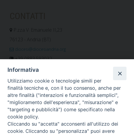
CONTATTI
P.zza V. Emanuele II,23
76123 - Andria (BT)
diocesi@diocesiandria.org
+39 0883.593032
+39 0883.592596
Informativa
ORARIO E CALENDARI
Utilizziamo cookie o tecnologie simili per
finalità tecniche e, con il tuo consenso, anche per
altre finalità ("interazioni e funzionalità semplici",
Orari uffici
"miglioramento dell'esperienza", "misurazione" e
Calendario diocesano
"targeting e pubblicità") come specificato nella
Orario messe
cookie policy.
Cliccando su "accetta" acconsenti all'utilizzo dei
cookie. Cliccando su "personalizza" puoi avere