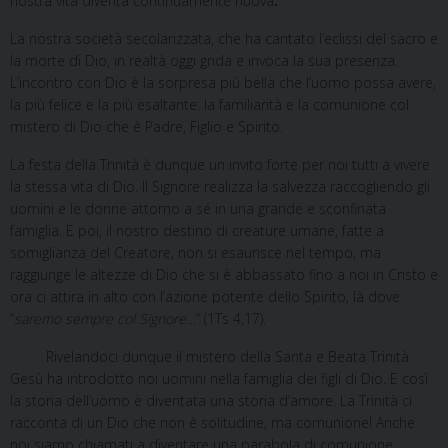
nostra vita diventa continuamente nuova
.
La nostra società secolarizzata, che ha cantato l’eclissi del sacro e
la morte di Dio, in realtà oggi grida e invoca la sua presenza.
L’incontro con Dio è la sorpresa più bella che l’uomo possa avere,
la più felice e la più esaltante: la familiarità e la comunione col
mistero di Dio che è Padre, Figlio e Spirito.
La festa della Trinità è dunque un invito forte per noi tutti a vivere
la stessa vita di Dio. Il Signore realizza la salvezza raccogliendo gli
uomini e le donne attorno a sé in una grande e sconfinata
famiglia. E poi, il nostro destino di creature umane, fatte a
somiglianza del Creatore, non si esaurisce nel tempo, ma
raggiunge le altezze di Dio che si è abbassato fino a noi in Cristo e
ora ci attira in alto con l’azione potente dello Spirito, là dove
“
saremo sempre col Signore…
” (1Ts 4,17).
Rivelandoci dunque il mistero della Santa e Beata Trinità
Gesù ha introdotto noi uomini nella famiglia dei figli di Dio. E così
la storia dell’uomo è diventata una storia d’amore. La Trinità ci
racconta di un Dio che non è solitudine, ma comunione! Anche
noi siamo chiamati a diventare una parabola di comunione,