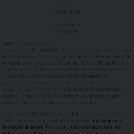
Letture:
Es 34,4-6.8-9
Dn 3
2Cor 13,11-13
Gv 3,16-18
Carissimi fratelli e sorelle,
dopo aver celebrato i misteri della vita di Gesù nel corso dell’anno
liturgico, dopo aver accolto lo Spirito Santo nella Pentecoste, oggi
contempliamo il mistero del Padre, del Figlio e dello Spirito: un
“
solo Dio e un solo Signore, non nell’unità di una sola persona, ma
nella Trinità di una sola sostanza”
, come pregheremo nel
prefazio
.
Sì, la domenica della Santissima Trinità, in un certo
senso, ricapitola tutta la rivelazione di Dio avvenuta nei misteri
pasquali: morte e risurrezione di Cristo, sua ascensione alla
destra del Padre ed effusione dello Spirito Santo.
Santissima Trinità! Tre persone: Dio Padre, Dio Figlio e Dio Spirito
Santo in un’unica natura, nell’unità perfetta, in
una reciproca
relazione di amore
. Tre persone:
una con l’altra, una per
l’altra, una nell’altra.
Carissimi, la Trinità è davvero un mistero