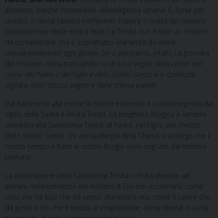
altissimo, perché insondabile all’intelligenza umana. E, forse per
questo, ci lascia talvolta indifferenti. Eppure si tratta del mistero
fondamentale della nostra fede. La Trinità non è solo un mistero
da contemplare, ma è soprattutto una verità da vivere
consapevolmente ogni giorno. Se ci pensiamo, infatti, La giornata
del cristiano, inizia tracciando su di noi il segno della croce:
nel
nome del Padre e del Figlio e dello Spirito Santo
; e si conclude
sigillata dallo stesso segno e dalle stesse parole.
Dal battesimo alla morte la nostra esistenza è contrassegnata dal
sigillo della Santa e Beata Trinità. La preghiera liturgica è sempre
orientata alla Santissima Trinità: al Padre, nel Figlio, per mezzo
dello Spirito Santo. Chi vive la liturgia della Chiesa si accorge che il
nostro tempo e tutte le nostre liturgie sono segnate dal mistero
trinitario.
La celebrazione della Santissima Trinità ci invita dunque ad
entrare nell’esperienza del mistero di Dio per incontrarlo come
colui che dà luce che dà senso alla nostra vita, come il calore che
dà gusto a ciò che è freddo e insignificante, come libertà in cui la