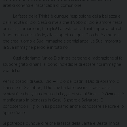
artefici convinti e instancabili di comunione.
La festa della Trinità è dunque l’esplosione della bellezza e
della novità di Dio. Gesù ci rivela che il Volto di Dio è amore, festa,
amicizia, comunione, famiglia! La festa della Trinità riporta tutti al
fondamento della fede, alla scoperta di quel Dio che è amore e
che crea l’uomo a Sua immagine e somiglianza. La Sua impronta,
la Sua immagine perciò è in tutti noi!
Oggi adoriamo l’unico Dio in tre persone e l’adorazione si fa
stupore grato dinanzi al dono incredibile di essere noi immagine
viva di Lui.
Per i discepoli di Gesù, Dio ─ il Dio dei padri, il Dio di Abramo, di
Isacco e di Giacobbe, il Dio che ha fatto uscire Israele dalla
schiavitù e che gli ha donato la Legge di vita al Sinai ─ è
Uno
e si è
manifestato in pienezza in Gesù, Signore e Salvatore. E
conoscendo il Figlio, in lui possiamo anche conoscere il Padre e lo
Spirito Santo.
Si potrebbe dunque dire che la festa della Santa e Beata Trinità