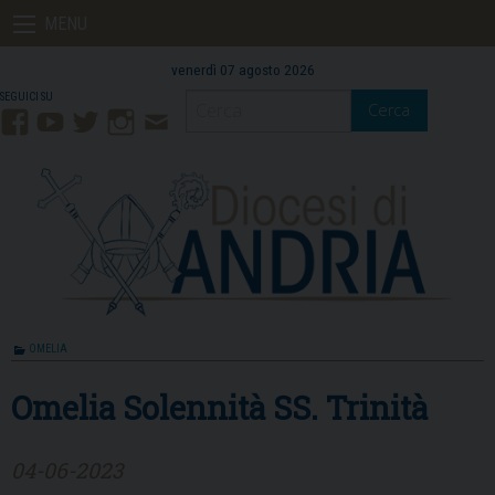
Skip
MENU
to
content
venerdì 07 agosto 2026
Cerca
Facebook
YouTube
Twitter
Instagram
Contatti
Mail
OMELIA
Omelia Solennità SS. Trinità
04-06-2023