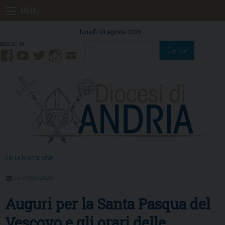
Skip
MENU
to
content
lunedì 10 agosto 2026
Cerca
Facebook
YouTube
Twitter
Instagram
Contatti
Mail
DALLA DIOCESI
,
NEWS
25 MARZO 2024
Auguri per la Santa Pasqua del
Vescovo e gli orari delle