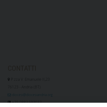
CONTATTI
P.zza V. Emanuele II,23
76123 - Andria (BT)
diocesi@diocesiandria.org
+39 0883.593032