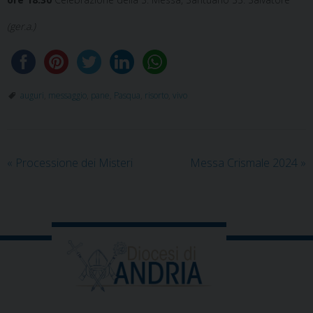
(ger.a.)
auguri
,
messaggio
,
pane
,
Pasqua
,
risorto
,
vivo
«
Processione dei Misteri
Messa Crismale 2024
»