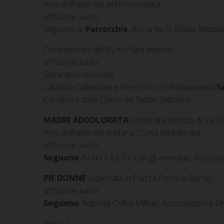
Arciconfraternita dell’Immacolata
diffusore audio
Seguono le
Parrocchie
:
Riccardo, S. Maria Addolor
Confraternita del SS.mo Sacramento
diffusore audio
Seminario Vescovile
Capitolo Cattedrale e Vescovo con Reliquia della
S
Cavalieri e dalle Dame del Santo Sepolcro
MADRE ADDOLORATA
(collocata all’inizio di Via O
Arciconfraternita di Maria SS.ma Addolorata
diffusore audio
Seguono
: l’U.N.I.T.A.L.S.I. con gli ammalati, Assoc
PIE DONNE
(collocata in Piazza Porta la Barra)
diffusore audio
Seguono
: Autorità Civili e Militari, Associazioni e 
(ger.a.)