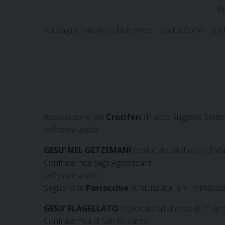
Pi
Via Vaglio – via Arco Marchese – via La Corte – via 
Associazione dei
Crociferi
(Piazza Ruggero Setti
diffusore audio
GESU’ NEL GETZEMANI
(collocata all’altezza di
Confraternita degli Agonizzanti.
diffusore audio
Seguono le
Parrocchie
:
Annunziata, B.V. Immacolata
GESU’ FLAGELLATO
(collocata all’altezza di 1° vic
Confraternita di San Riccardo.