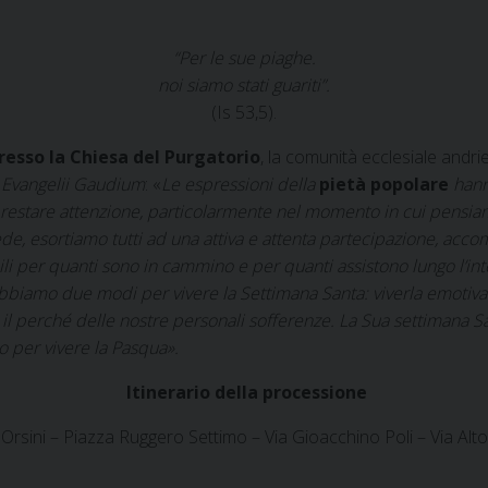
“Per le sue piaghe.
noi siamo stati guariti”.
(Is 53,5).
resso la Chiesa del Purgatorio
, la comunità ecclesiale andri
a
Evangelii Gaudium
: «
Le espressioni della
pietà popolare
hann
restare attenzione, particolarmente nel momento in cui pensiam
ede, esortiamo tutti ad una attiva e attenta partecipazione, acc
ili per quanti sono in cammino e per quanti assistono lungo l’i
bbiamo due modi per vivere la Settimana Santa: viverla emotivam
 il perché delle nostre personali sofferenze. La Sua settimana S
to per vivere la Pasqua».
Itinerario della processione
rsini – Piazza Ruggero Settimo – Via Gioacchino Poli – Via Alto A