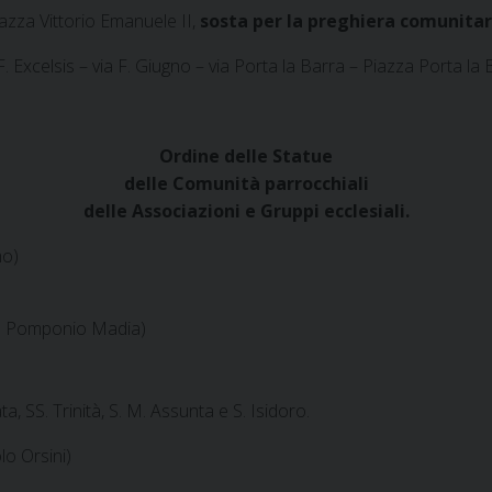
azza Vittorio Emanuele II,
sosta per la preghiera comunitar
F. Excelsis – via F. Giugno – via Porta la Barra – Piazza Porta la
Ordine delle Statue
delle Comunità parrocchiali
delle Associazioni e Gruppi ecclesiali.
mo)
 Via Pomponio Madia)
, SS. Trinità, S. M. Assunta e S. Isidoro.
olo Orsini)