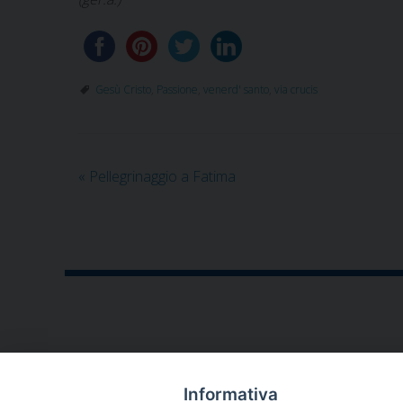
Gesù Cristo
,
Passione
,
venerd' santo
,
via crucis
«
Pellegrinaggio a Fatima
CONTATTI
Informativa