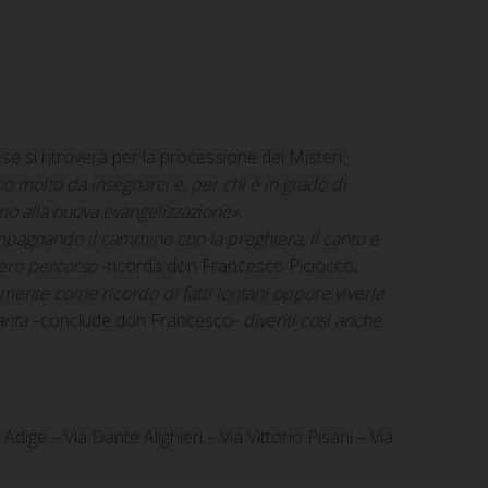
ese si ritroverà per la processione dei Misteri.
o molto da insegnarci e, per chi è in grado di
o alla nuova evangelizzazione».
ompagnando il cammino con la preghiera, il canto e
ntero percorso
-ricorda don Francesco Piciocco,
ente come ricordo di fatti lontani oppure viverla
anta –
conclude don Francesco-
diventi così anche
dige – Via Dante Alighieri – Via Vittorio Pisani – Via