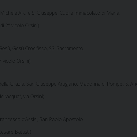
S. Michele Arc. e S. Giuseppe, Cuore Immacolato di Maria.
 di 2° vicolo Orsini)
Gesù, Gesù Crocifisso, SS. Sacramento.
° vicolo Orsini)
ella Grazia, San Giuseppe Artigiano, Madonna di Pompei, S. And
ell’acqua”, via Orsini)
Francesco d’Assisi, San Paolo Apostolo.
Cesare Battisti)