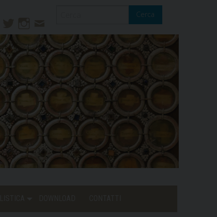
Cerca
ook
ouTube
Twitter
Instagram
Contatti
Mail
LISTICA
DOWNLOAD
CONTATTI