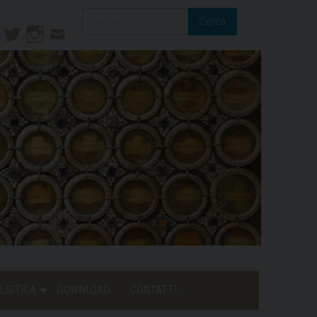
Cerca
ook
ouTube
Twitter
Instagram
Contatti
Mail
LISTICA
DOWNLOAD
CONTATTI