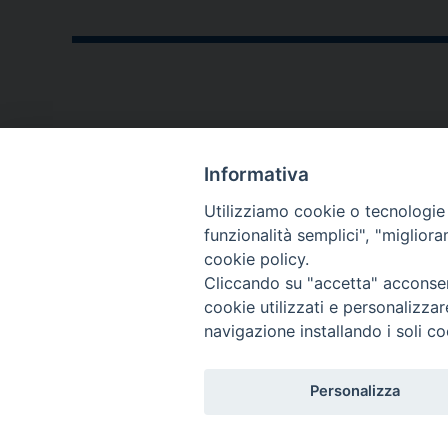
CONTATTI
Informativa
P.zza V. Emanuele II,23
Utilizziamo cookie o tecnologie s
76123 - Andria (BT)
funzionalità semplici", "miglior
cookie policy.
diocesi@diocesiandria.org
Cliccando su "accetta" acconsent
+39 0883.593032
cookie utilizzati e personalizza
+39 0883.592596
navigazione installando i soli co
Per invio di
Personalizza