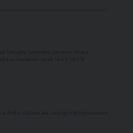
dal Santuario Santissimo Salvatore -Andria-
iretta su Teledehon canale 18 e in hd 518
 di Andria aderisce alla campagna #iorestoacasa
»