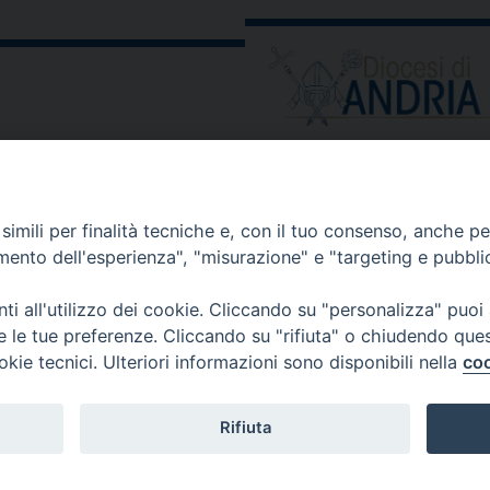
ORARIO E CALENDARI
Orari uffici
imili per finalità tecniche e, con il tuo consenso, anche per 
Calendario diocesano
amento dell'esperienza", "misurazione" e "targeting e pubbli
Orario messe
i all'utilizzo dei cookie. Cliccando su "personalizza" puoi
re le tue preferenze. Cliccando su "rifiuta" o chiudendo que
okie tecnici. Ulteriori informazioni sono disponibili nella
coo
 comunicati, notizie e segnalazioni scrivere a:
stampa@diocesi
Rifiuta