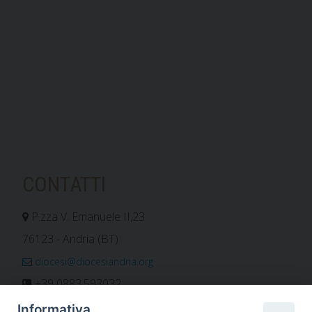
CONTATTI
P.zza V. Emanuele II,23
76123 - Andria (BT)
diocesi@diocesiandria.org
+39 0883.593032
+39 0883.592596
Informativa