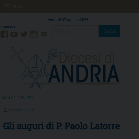
Skip
MENU
to
content
venerdì 07 agosto 2026
Cerca
Facebook
YouTube
Twitter
Instagram
Contatti
Mail
DALLA DIOCESI
,
NEWS
14 DICEMBRE 2020
Gli auguri di P. Paolo Latorre