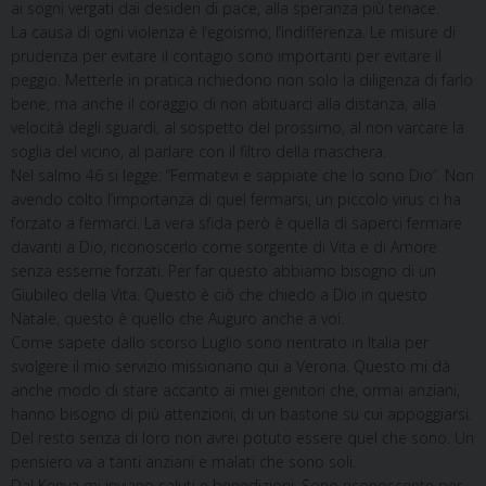
ai sogni vergati dai desideri di pace, alla speranza più tenace.
La causa di ogni violenza è l’egoismo, l’indifferenza. Le misure di
prudenza per evitare il contagio sono importanti per evitare il
peggio. Metterle in pratica richiedono non solo la diligenza di farlo
bene, ma anche il coraggio di non abituarci alla distanza, alla
velocità degli sguardi, al sospetto del prossimo, al non varcare la
soglia del vicino, al parlare con il filtro della maschera.
Nel salmo 46 si legge: “Fermatevi e sappiate che Io sono Dio”. Non
avendo colto l’importanza di quel fermarsi, un piccolo virus ci ha
forzato a fermarci. La vera sfida però è quella di saperci fermare
davanti a Dio, riconoscerlo come sorgente di Vita e di Amore
senza esserne forzati. Per far questo abbiamo bisogno di un
Giubileo della Vita. Questo è ciò che chiedo a Dio in questo
Natale, questo è quello che Auguro anche a voi.
Come sapete dallo scorso Luglio sono rientrato in Italia per
svolgere il mio servizio missionario qui a Verona. Questo mi dà
anche modo di stare accanto ai miei genitori che, ormai anziani,
hanno bisogno di più attenzioni, di un bastone su cui appoggiarsi.
Del resto senza di loro non avrei potuto essere quel che sono. Un
pensiero va a tanti anziani e malati che sono soli.
Dal Kenya mi inviano saluti e benedizioni. Sono riconoscente per