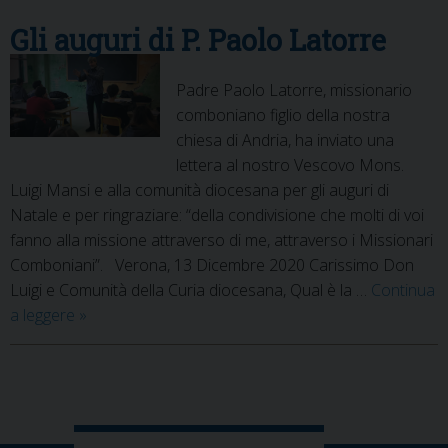
Gli auguri di P. Paolo Latorre
Padre Paolo Latorre, missionario
comboniano figlio della nostra
chiesa di Andria, ha inviato una
lettera al nostro Vescovo Mons.
Luigi Mansi e alla comunità diocesana per gli auguri di
Natale e per ringraziare: “della condivisione che molti di voi
fanno alla missione attraverso di me, attraverso i Missionari
Comboniani”. Verona, 13 Dicembre 2020 Carissimo Don
Luigi e Comunità della Curia diocesana, Qual è la …
Continua
Gli
a leggere
»
auguri
di
P.
P
Paolo
o
Latorre
s