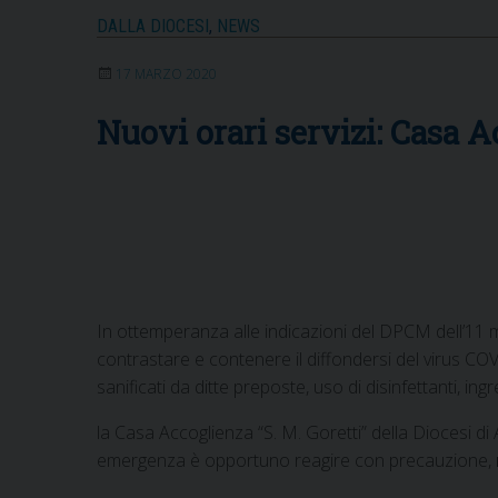
DALLA DIOCESI
,
NEWS
17 MARZO 2020
Nuovi orari servizi: Casa A
In ottemperanza alle indicazioni del DPCM dell’11 mar
contrastare e contenere il diffondersi del virus CO
sanificati da ditte preposte, uso di disinfettanti, i
la Casa Accoglienza “S. M. Goretti” della Diocesi di 
emergenza è opportuno reagire con precauzione,