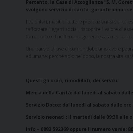
Pertanto, la Casa di Accoglienza “S. M. Goret
svolgono servizio di carità, garantiranno i s
I volontari, muniti di tutte le precauzioni, si sono res
rafforzare i legami sociali, riscoprire il valore di e
tornaconto e l’indifferenza generalizzata nei confro
Una parola chiave di cui non dobbiamo avere paura è
ed umane; perché solo nel dono, la nostra vita sarà
Questi gli orari, rimodulati, dei servizi:
Mensa della Carità: dal lunedì al sabato dalle
Servizio Docce: dal lunedì al sabato dalle ore 
Servizio neonati : il martedì dalle 09:30 alle o
Info – 0883 592369 oppure il numero verde: 8