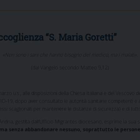
ccoglienza “S. Maria Goretti”
«Non sono i sani che hanno bisogno del medico, ma i malati».
(dal Vangelo secondo Matteo 9,12)
zo u.s., alle disposizioni della Chiesa Italiana e del Vescovo del
VID-19, dopo aver consultato le autorità sanitarie competenti e a
ngressi scaglionati per mantenere le distanze di sicurezza) e di tu
Andria, gestita dall’Ufficio Migrantes diocesano, esprime la sua s
ma senza abbandonare nessuno, soprattutto le persone pi