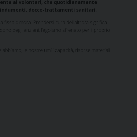
tamente ai volontari, che quotidianamente
, indumenti, docce-trattamenti sanitari.
nza fissa dimora. Prendersi cura dell’altro/a significa
andono degli anziani, l’egoismo sfrenato per il proprio
abbiamo, le nostre umili capacità, risorse materiali