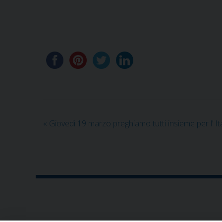
I
«
Giovedì 19 marzo preghiamo tutti insieme per l’ Ita