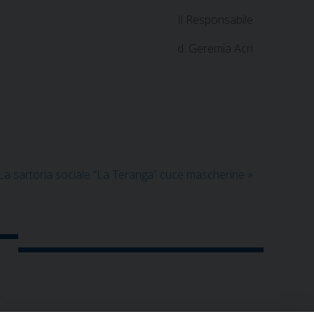
sabile
d. Geremia Acri
La sartoria sociale “La Teranga” cuce mascherine
»