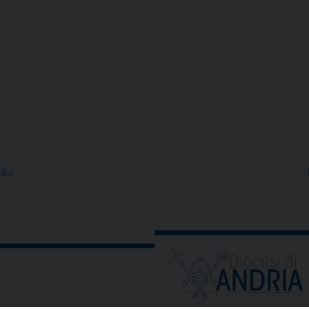
l Respon
lia