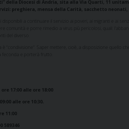
ti” della Diocesi di Andria, sita alla Via Quarti, 11 uni
ervizi: preghiera, mensa della Carità, sacchetto neonati
i disponibili a continuare il servizio ai poveri, ai migranti e ai se
ssere comunità e porre rimedio a virus più pericolosi, quali: l’abb
nti del diverso.
 “condivisione”. Saper mettere, cioè, a disposizione quello che 
 feconda e porterà frutto.
 ore 17:00 alle ore 18:00
09:00 alle ore 10:30.
re 11:00
00 589346