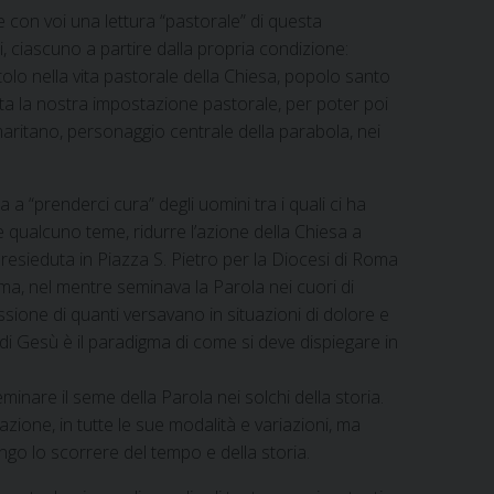
e con voi una lettura “pastorale” di questa
i, ciascuno a partire dalla propria condizione:
 titolo nella vita pastorale della Chiesa, popolo santo
tta la nostra impostazione pastorale, per poter poi
maritano, personaggio centrale della parabola, nei
 a “prenderci cura” degli uomini tra i quali ci ha
 qualcuno teme, ridurre l’azione della Chiesa a
resieduta in Piazza S. Pietro per la Diocesi di Roma
ma, nel mentre seminava la Parola nei cuori di
ione di quanti versavano in situazioni di dolore e
di Gesù è il paradigma di come si deve dispiegare in
inare il seme della Parola nei solchi della storia.
ione, in tutte le sue modalità e variazioni, ma
go lo scorrere del tempo e della storia.