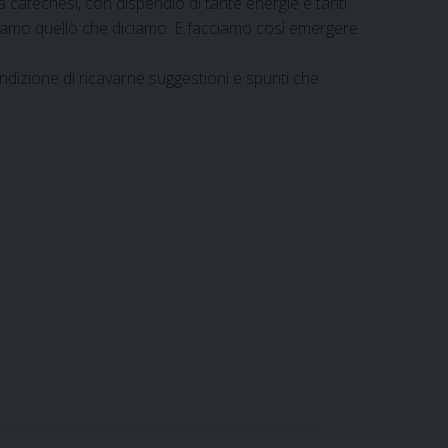
catechesi, con dispendio di tante energie e tanti
entiamo quello che diciamo. E facciamo così emergere
ondizione di ricavarne suggestioni e spunti che