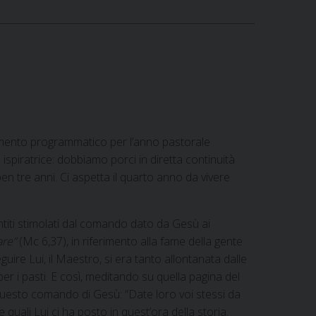
cumento programmatico per l’anno pastorale
spiratrice: dobbiamo porci in diretta continuità
n tre anni. Ci aspetta il quarto anno da vivere
titi stimolati dal comando dato da Gesù ai
are”
(Mc 6,37), in riferimento alla fame della gente
guire Lui, il Maestro, si era tanto allontanata dalle
er i pasti. E così, meditando su quella pagina del
questo comando di Gesù: “Date loro voi stessi da
e quali Lui ci ha posto in quest’ora della storia.