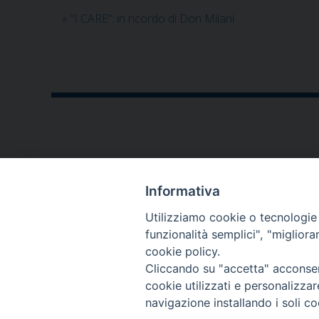
«
“I CARE”: in ricordo di Don Milani
CONTATTI
Informativa
P.zza V. Emanuele II,23
Utilizziamo cookie o tecnologie s
76123 - Andria (BT)
funzionalità semplici", "miglior
cookie policy.
diocesi@diocesiandria.org
Cliccando su "accetta" acconsent
+39 0883.593032
cookie utilizzati e personalizza
+39 0883.592596
navigazione installando i soli co