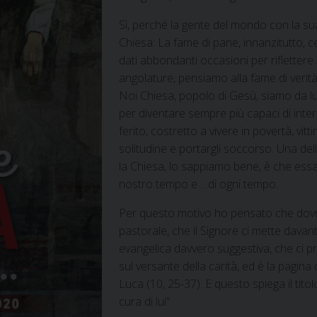
Sì, perché la gente del mondo con la su
Chiesa: La fame di pane, innanzitutto, c
dati abbondanti occasioni per riflettere
angolature, pensiamo alla fame di verità,
Noi Chiesa, popolo di Gesù, siamo da lui
per diventare sempre più capaci di inter
ferito, costretto a vivere in povertà, vit
solitudine e portargli soccorso. Una de
la Chiesa, lo sappiamo bene, è che ess
nostro tempo e …di ogni tempo.
Per questo motivo ho pensato che do
pastorale, che il Signore ci mette davant
evangelica davvero suggestiva, che ci p
sul versante della carità, ed è la pagin
Luca (10, 25-37). E questo spiega il tit
cura di lui”.