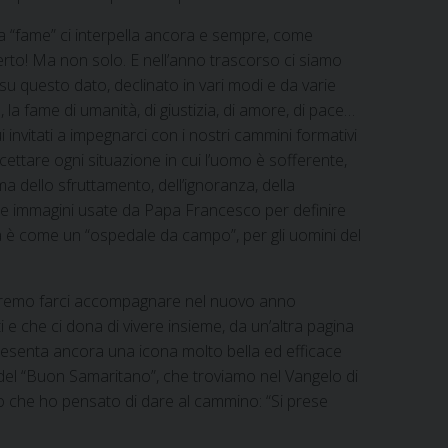
a “fame” ci interpella ancora e sempre, come
erto! Ma non solo. E nell’anno trascorso ci siamo
 su questo dato, declinato in vari modi e da varie
 la fame di umanità, di giustizia, di amore, di pace…
 invitati a impegnarci con i nostri cammini formativi
cettare ogni situazione in cui l’uomo è sofferente,
tima dello sfruttamento, dell’ignoranza, della
lle immagini usate da Papa Francesco per definire
a è come un “ospedale da campo”, per gli uomini del
vremo farci accompagnare nel nuovo anno
i e che ci dona di vivere insieme, da un’altra pagina
resenta ancora una icona molto bella ed efficace
a del “Buon Samaritano”, che troviamo nel Vangelo di
olo che ho pensato di dare al cammino: “Si prese