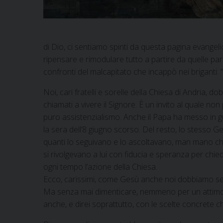
di Dio, ci sentiamo spinti da questa pagina evangel
ripensare e rimodulare tutto a partire da quelle pa
confronti del malcapitato che incappò nei briganti: “S
Noi, cari fratelli e sorelle della Chiesa di Andria, d
chiamati a vivere il Signore. È un invito al quale 
puro assistenzialismo. Anche il Papa ha messo in gu
la sera dell’8 giugno scorso. Del resto, lo stesso 
quanti lo seguivano e lo ascoltavano, man mano che
si rivolgevano a lui con fiducia e speranza per chi
ogni tempo l’azione della Chiesa.
Ecco, carissimi, come Gesù anche noi dobbiamo sentir
Ma senza mai dimenticare, nemmeno per un attimo, c
anche, e direi soprattutto, con le scelte concrete 