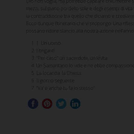
Dio non voglia, ma potrebbe capitare che, mentre s
mezzi, sul piano poi dello stile e degli esempi di 
la contraddizione tra quello che diciamo e crediam
Ecco dunque l’itinerario che vi propongo. Una rifles
possano ridare slancio alla nostra azione nell’ann
1. Un uomo
I briganti
“Per caso” un sacerdote, un levita…
Un Samaritano lo vide e ne ebbe compassion
La locanda: la Chiesa
Il giorno seguente
“Va’ e anche tu fa lo stesso”.