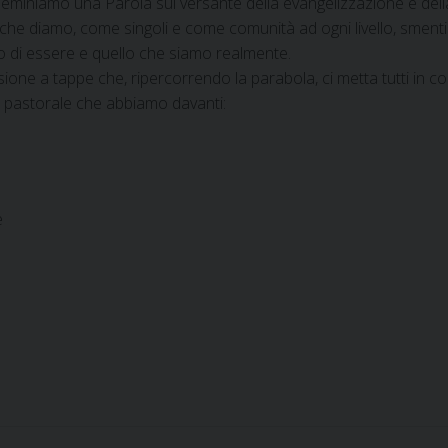
eminiamo una Parola sul versante della evangelizzazione e della 
vita che diamo, come singoli e come comunità ad ogni livello, sm
o di essere e quello che siamo realmente.
sione a tappe che, ripercorrendo la parabola, ci metta tutti in c
o pastorale che abbiamo davanti:
e