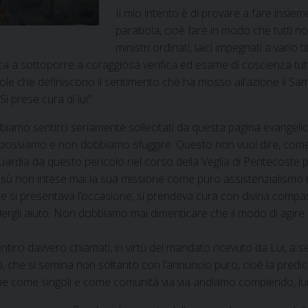
Il mio intento è di provare a fare insiem
parabola, cioè fare in modo che tutti no
ministri ordinati, laici impegnati a vario
ica a sottoporre a coraggiosa verifica ed esame di coscienza tu
role che definiscono il sentimento che ha mosso all’azione il Sa
i prese cura di lui”.
obbiamo sentirci seriamente sollecitati da questa pagina evangelica
non possiamo e non dobbiamo sfuggire. Questo non vuol dire, come
ardia da questo pericolo nel corso della Veglia di Pentecoste p
Gesù non intese mai la sua missione come puro assistenzialismo 
 si presentava l’occasione, si prendeva cura con divina compass
edergli aiuto. Non dobbiamo mai dimenticare che il modo di agire 
ci davvero chiamati, in virtù del mandato ricevuto da Lui, a sem
he si semina non soltanto con l’annuncio puro, cioè la predicaz
che come singoli e come comunità via via andiamo compiendo, lun