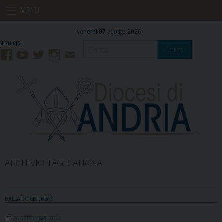
Skip
MENU
to
content
venerdì 07 agosto 2026
Cerca
Facebook
YouTube
Twitter
Instagram
Contatti
Mail
ARCHIVIO TAG:
CANOSA
DALLA DIOCESI
,
NEWS
26 SETTEMBRE 2020