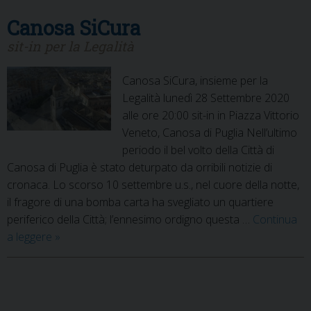
Canosa SiCura
sit-in per la Legalità
Canosa SiCura, insieme per la
Legalità lunedì 28 Settembre 2020
alle ore 20:00 sit-in in Piazza Vittorio
Veneto, Canosa di Puglia Nell’ultimo
periodo il bel volto della Città di
Canosa di Puglia è stato deturpato da orribili notizie di
cronaca. Lo scorso 10 settembre u.s., nel cuore della notte,
il fragore di una bomba carta ha svegliato un quartiere
periferico della Città; l’ennesimo ordigno questa …
Continua
Canosa
a leggere
»
SiCura
P
o