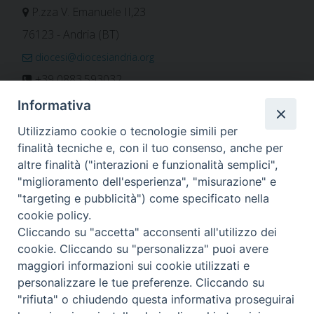
P.zza V. Emanuele II,23
76123 - Andria (BT)
diocesi@diocesiandria.org
+39 0883.593032
+39 0883.592596
Informativa
ORARIO E CALENDARI
Utilizziamo cookie o tecnologie simili per
finalità tecniche e, con il tuo consenso, anche per
altre finalità ("interazioni e funzionalità semplici",
Orari uffici
"miglioramento dell'esperienza", "misurazione" e
Calendario diocesano
"targeting e pubblicità") come specificato nella
Orario messe
cookie policy.
Cliccando su "accetta" acconsenti all'utilizzo dei
cookie. Cliccando su "personalizza" puoi avere
maggiori informazioni sui cookie utilizzati e
Per invio di comunicati, notizie e segnalazioni scrivere a:
personalizzare le tue preferenze. Cliccando su
stampa@diocesiandria.org
"rifiuta" o chiudendo questa informativa proseguirai