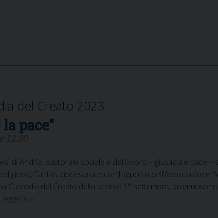
dia del Creato 2023
 la pace”
e 12:30
ocesi di Andria: pastorale sociale e del lavoro – giustizia e pace –
eligioso, Caritas diocesana e con l’apporto dell’Associazione “
r la Custodia del Creato dello scorso 1° settembre, promuovono
“Che
a leggere
»
scorrano