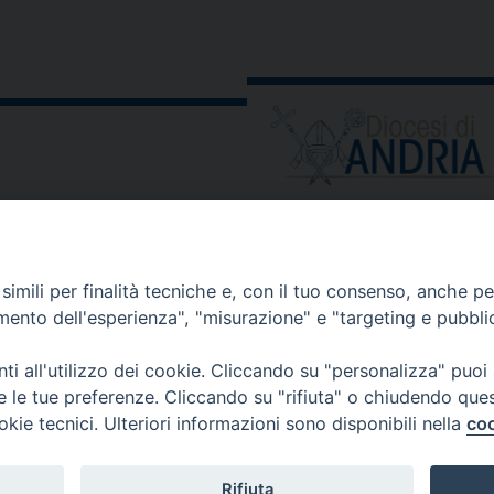
la
giustizia
e
la
pace”
ORARIO E CALENDARI
Orari uffici
imili per finalità tecniche e, con il tuo consenso, anche per 
Calendario diocesano
amento dell'esperienza", "misurazione" e "targeting e pubbli
Orario messe
i all'utilizzo dei cookie. Cliccando su "personalizza" puoi
re le tue preferenze. Cliccando su "rifiuta" o chiudendo que
okie tecnici. Ulteriori informazioni sono disponibili nella
coo
 comunicati, notizie e segnalazioni scrivere a:
stampa@diocesi
Rifiuta