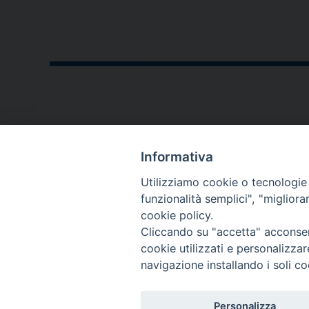
P
o
s
t
CONTATTI
N
Informativa
a
P.zza V. Emanuele II,23
Utilizziamo cookie o tecnologie s
76123 - Andria (BT)
funzionalità semplici", "miglior
v
cookie policy.
diocesi@diocesiandria.org
i
Cliccando su "accetta" acconsent
+39 0883.593032
cookie utilizzati e personalizza
g
+39 0883.592596
navigazione installando i soli co
a
Per invio di
Personalizza