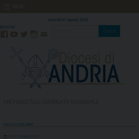
Skip
MENU
to
content
venerdì 07 agosto 2026
Cerca
Facebook
YouTube
Twitter
Instagram
Contatti
Mail
ARCHIVIO TAG:
GIORNATA MONDIALE
DALLA DIOCESI
,
NEWS
26 SETTEMBRE 2024