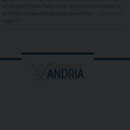
e i rifugiati” il Santo Padre vuole farci conoscere la visione
profetica di Isaia, nella quale gli stranieri non …
Continua a
Costruire
leggere
»
il
futuro
con
P
i
o
migranti
s
e
t
i
N
rifugiati
a
v
i
g
a
t
i