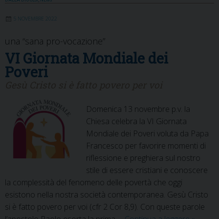
del
Migrante
5 NOVEMBRE 2022
e
del
una “sana pro-vocazione”
Rifugiato
VI Giornata Mondiale dei
Poveri
Gesù Cristo si è fatto povero per voi
Domenica 13 novembre p.v. la
Chiesa celebra la VI Giornata
Mondiale dei Poveri voluta da Papa
Francesco per favorire momenti di
riflessione e preghiera sul nostro
stile di essere cristiani e conoscere
la complessità del fenomeno delle povertà che oggi
esistono nella nostra società contemporanea. Gesù Cristo
si è fatto povero per voi (cfr 2 Cor 8,9). Con queste parole
VI