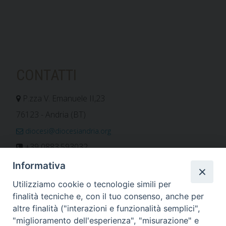
o
n
CONTATTI
P.zza V. Emanuele II,23
76123 - Andria (BT)
diocesi@diocesiandria.org
+39 0883.593032
+39 0883.592596
Informativa
ORARIO E CALENDARI
Utilizziamo cookie o tecnologie simili per
finalità tecniche e, con il tuo consenso, anche per
altre finalità ("interazioni e funzionalità semplici",
Orari uffici
"miglioramento dell'esperienza", "misurazione" e
Calendario diocesano