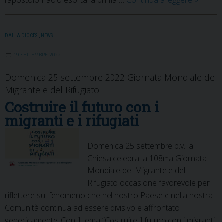
l’apostolo Paolo esorta la prima …
Continua a leggere
»
Giornat
Mondia
dei
DALLA DIOCESI
,
NEWS
Poveri
19 SETTEMBRE 2022
Domenica 25 settembre 2022 Giornata Mondiale del
Migrante e del Rifugiato
Costruire il futuro con i
migranti e i rifugiati
Domenica 25 settembre p.v. la
Chiesa celebra la 108ma Giornata
Mondiale del Migrante e del
Rifugiato occasione favorevole per
riflettere sul fenomeno che nel nostro Paese e nella nostra
Comunità continua ad essere divisivo e affrontato
genericamente. Con il tema “Costruire il futuro con i migranti