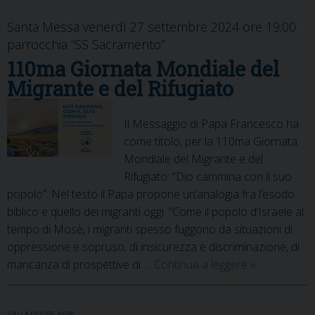
Santa Messa venerdì 27 settembre 2024 ore 19:00
parrocchia “SS Sacramento”
110ma Giornata Mondiale del
Migrante e del Rifugiato
Il Messaggio di Papa Francesco ha
come titolo, per la 110ma Giornata
Mondiale del Migrante e del
Rifugiato: “Dio cammina con il suo
popolo”. Nel testo il Papa propone un’analogia fra l’esodo
biblico e quello dei migranti oggi. “Come il popolo d’Israele al
tempo di Mosè, i migranti spesso fuggono da situazioni di
oppressione e sopruso, di insicurezza e discriminazione, di
110ma
mancanza di prospettive di …
Continua a leggere
»
Giornata
Mondiale
DALLA DIOCESI
,
NEWS