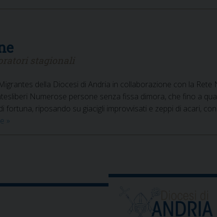
one
oratori stagionali
cio Migrantes della Diocesi di Andria in collaborazione con la Ret
tesliberi Numerose persone senza fissa dimora, che fino a qualc
di fortuna, riposando su giacigli improvvisati e zeppi di acari, con
Dall’esclusione
re
»
all’inclusione