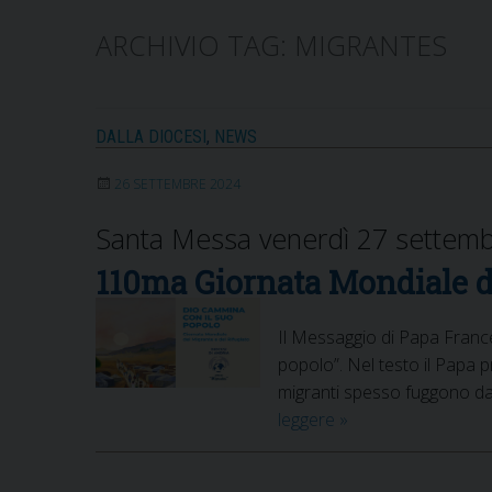
ARCHIVIO TAG:
MIGRANTES
DALLA DIOCESI
,
NEWS
26 SETTEMBRE 2024
Santa Messa venerdì 27 settemb
110ma Giornata Mondiale de
Il Messaggio di Papa France
popolo”. Nel testo il Papa p
migranti spesso fuggono da 
110ma
leggere
»
Giornata
Mondiale