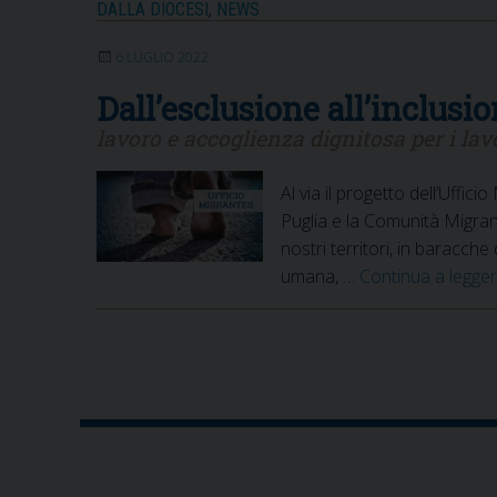
del
DALLA DIOCESI
,
NEWS
Migrante
6 LUGLIO 2022
e
del
Dall’esclusione all’inclusi
Rifugiato
lavoro e accoglienza dignitosa per i lav
Al via il progetto dell’Uffi
Puglia e la Comunità Migran
nostri territori, in baracche 
umana, …
Continua a legge
P
o
s