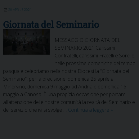
20 APRILE 2021
Giornata del Seminario
MESSAGGIO GIORNATA DEL
SEMINARIO 2021 Carissimi
Confratelli, carissimi Fratelli e Sorelle,
nelle prossime domeniche del tempo
pasquale celebriamo nella nostra Diocesi la “Giornata del
Seminario”, per la precisione: domenica 25 aprile a
Minervino, domenica 9 maggio ad Andria e domenica 16
maggio a Canosa. È una propizia occasione per portare
all’attenzione delle nostre comunità la realtà del Seminario e
Giornata
del servizio che ivi si svolge …
Continua a leggere
»
del
Seminario
P