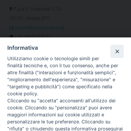
P.zza V. Emanuele II,23
76123 - Andria (BT)
diocesi@diocesiandria.org
+39 0883.593032
+39 0883.592596
Informativa
ORARIO E CALENDARI
Utilizziamo cookie o tecnologie simili per
finalità tecniche e, con il tuo consenso, anche per
altre finalità ("interazioni e funzionalità semplici",
Orari uffici
"miglioramento dell'esperienza", "misurazione" e
Calendario diocesano
"targeting e pubblicità") come specificato nella
Orario messe
cookie policy.
Cliccando su "accetta" acconsenti all'utilizzo dei
cookie. Cliccando su "personalizza" puoi avere
maggiori informazioni sui cookie utilizzati e
Per invio di comunicati, notizie e segnalazioni scrivere a:
personalizzare le tue preferenze. Cliccando su
stampa@diocesiandria.org
"rifiuta" o chiudendo questa informativa proseguirai