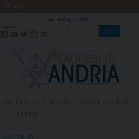
Skip
MENU
to
content
venerdì 07 agosto 2026
Cerca
Facebook
YouTube
Twitter
Instagram
Contatti
Mail
ARCHIVIO TAG:
SEMINARIO VESCOVILE. GIORNATA
DEL SEMINARIO
DALLA DIOCESI
,
NEWS