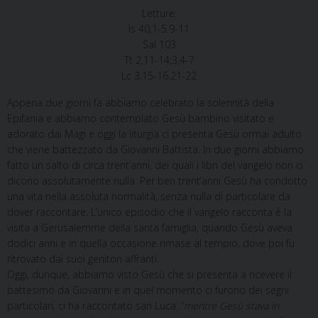
Letture:
Is 40,1-5.9-11
Sal 103
Tt 2,11-14;3,4-7
Lc 3,15-16.21-22
Appena due giorni fa abbiamo celebrato la solennità della
Epifania e abbiamo contemplato Gesù bambino visitato e
adorato dai Magi e oggi la liturgia ci presenta Gesù ormai adulto
che viene battezzato da Giovanni Battista. In due giorni abbiamo
fatto un salto di circa trent’anni, dei quali i libri del vangelo non ci
dicono assolutamente nulla. Per ben trent’anni Gesù ha condotto
una vita nella assoluta normalità, senza nulla di particolare da
dover raccontare. L’unico episodio che il vangelo racconta è la
visita a Gerusalemme della santa famiglia, quando Gesù aveva
dodici anni e in quella occasione rimase al tempio, dove poi fu
ritrovato dai suoi genitori affranti.
Oggi, dunque, abbiamo visto Gesù che si presenta a ricevere il
battesimo da Giovanni e in quel momento ci furono dei segni
particolari, ci ha raccontato san Luca: “
mentre Gesù stava in