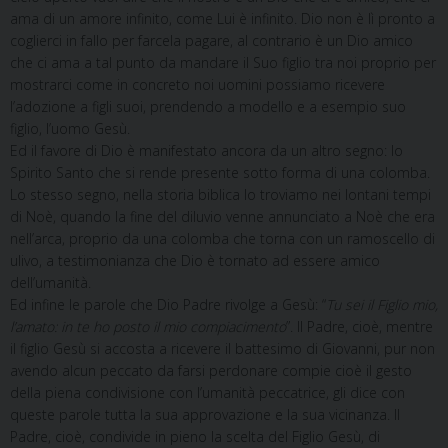
ama di un amore infinito, come Lui è infinito. Dio non è lì pronto a
coglierci in fallo per farcela pagare, al contrario è un Dio amico
che ci ama a tal punto da mandare il Suo figlio tra noi proprio per
mostrarci come in concreto noi uomini possiamo ricevere
l’adozione a figli suoi, prendendo a modello e a esempio suo
figlio, l’uomo Gesù.
Ed il favore di Dio è manifestato ancora da un altro segno: lo
Spirito Santo che si rende presente sotto forma di una colomba.
Lo stesso segno, nella storia biblica lo troviamo nei lontani tempi
di Noè, quando la fine del diluvio venne annunciato a Noè che era
nell’arca, proprio da una colomba che torna con un ramoscello di
ulivo, a testimonianza che Dio è tornato ad essere amico
dell’umanità.
Ed infine le parole che Dio Padre rivolge a Gesù: “
Tu sei il Figlio mio,
l’amato: in te ho posto il mio compiacimento
”. Il Padre, cioè, mentre
il figlio Gesù si accosta a ricevere il battesimo di Giovanni, pur non
avendo alcun peccato da farsi perdonare compie cioè il gesto
della piena condivisione con l’umanità peccatrice, gli dice con
queste parole tutta la sua approvazione e la sua vicinanza. Il
Padre, cioè, condivide in pieno la scelta del Figlio Gesù, di