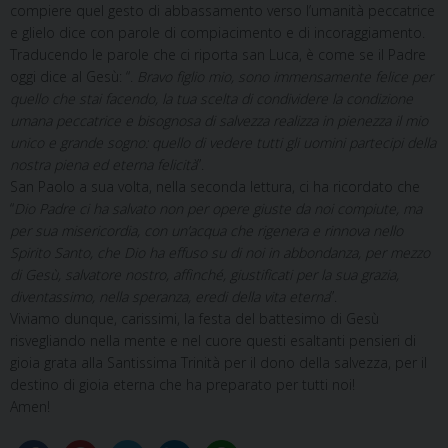
compiere quel gesto di abbassamento verso l’umanità peccatrice
e glielo dice con parole di compiacimento e di incoraggiamento.
Traducendo le parole che ci riporta san Luca, è come se il Padre
oggi dice al Gesù: “.
Bravo figlio mio, sono immensamente felice per
quello che stai facendo, la tua scelta di condividere la condizione
umana peccatrice e bisognosa di salvezza realizza in pienezza il mio
unico e grande sogno: quello di vedere tutti gli uomini partecipi della
nostra piena ed eterna felicità
”.
San Paolo a sua volta, nella seconda lettura, ci ha ricordato che
“
Dio Padre ci ha salvato non per opere giuste da noi compiute, ma
per sua misericordia, con un’acqua che rigenera e rinnova nello
Spirito Santo, che Dio ha effuso su di noi in abbondanza, per mezzo
di Gesù, salvatore nostro, affinché, giustificati per la sua grazia,
diventassimo, nella speranza, eredi della vita eterna
”.
Viviamo dunque, carissimi, la festa del battesimo di Gesù
risvegliando nella mente e nel cuore questi esaltanti pensieri di
gioia grata alla Santissima Trinità per il dono della salvezza, per il
destino di gioia eterna che ha preparato per tutti noi!
Amen!