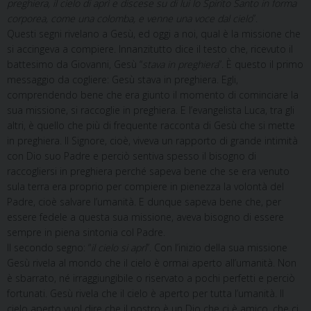
preghiera, il cielo di aprì e discese su di lui lo Spirito Santo in forma
corporea, come una colomba, e venne una voce dal cielo
”.
Questi segni rivelano a Gesù, ed oggi a noi, qual è la missione che
si accingeva a compiere. Innanzitutto dice il testo che, ricevuto il
battesimo da Giovanni, Gesù “
stava in preghiera
”. È questo il primo
messaggio da cogliere: Gesù stava in preghiera. Egli,
comprendendo bene che era giunto il momento di cominciare la
sua missione, si raccoglie in preghiera. E l’evangelista Luca, tra gli
altri, è quello che più di frequente racconta di Gesù che si mette
in preghiera. Il Signore, cioè, viveva un rapporto di grande intimità
con Dio suo Padre e perciò sentiva spesso il bisogno di
raccogliersi in preghiera perché sapeva bene che se era venuto
sula terra era proprio per compiere in pienezza la volontà del
Padre, cioè salvare l’umanità. E dunque sapeva bene che, per
essere fedele a questa sua missione, aveva bisogno di essere
sempre in piena sintonia col Padre.
Il secondo segno: “
il cielo si aprì
”. Con l’inizio della sua missione
Gesù rivela al mondo che il cielo è ormai aperto all’umanità. Non
è sbarrato, né irraggiungibile o riservato a pochi perfetti e perciò
fortunati. Gesù rivela che il cielo è aperto per tutta l’umanità. Il
cielo aperto vuol dire che il nostro è un Dio che ci è amico, che ci