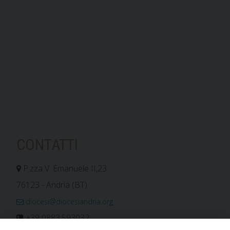
CONTATTI
P.zza V. Emanuele II,23
76123 - Andria (BT)
diocesi@diocesiandria.org
+39 0883.593032