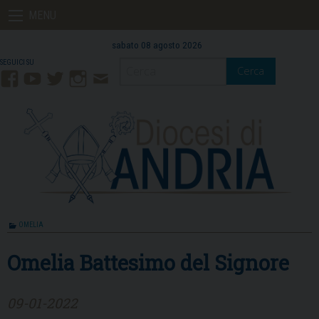
Skip
MENU
to
content
sabato 08 agosto 2026
Cerca
Facebook
YouTube
Twitter
Instagram
Contatti
Mail
OMELIA
Omelia Battesimo del Signore
09-01-2022