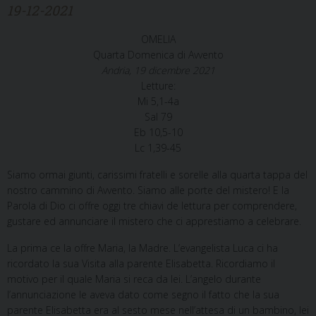
19-12-2021
OMELIA
Quarta Domenica di Avvento
Andria, 19 dicembre 2021
Letture:
Mi 5,1-4a
Sal 79
Eb 10,5-10
Lc 1,39-45
Siamo ormai giunti, carissimi fratelli e sorelle alla quarta tappa del
nostro cammino di Avvento. Siamo alle porte del mistero! E la
Parola di Dio ci offre oggi tre chiavi de lettura per comprendere,
gustare ed annunciare il mistero che ci apprestiamo a celebrare.
La prima ce la offre Maria, la Madre. L’evangelista Luca ci ha
ricordato la sua Visita alla parente Elisabetta. Ricordiamo il
motivo per il quale Maria si reca da lei. L’angelo durante
l’annunciazione le aveva dato come segno il fatto che la sua
parente Elisabetta era al sesto mese nell’attesa di un bambino, lei