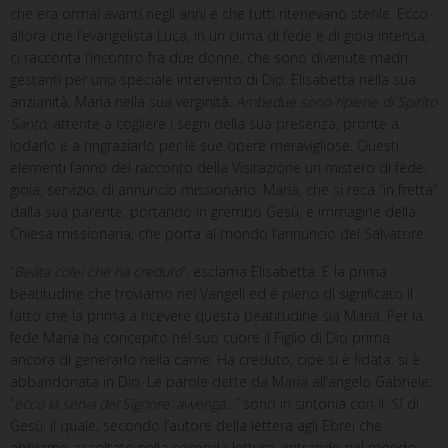
che era ormai avanti negli anni e che tutti ritenevano sterile. Ecco
allora che l’evangelista Luca, in un clima di fede e di gioia intensa,
ci racconta l’incontro fra due donne, che sono divenute madri
gestanti per uno speciale intervento di Dio: Elisabetta nella sua
anzianità, Maria nella sua verginità.
Ambedue sono ripiene di Spirito
Santo
, attente a cogliere i segni della sua presenza, pronte a
lodarlo e a ringraziarlo per le sue opere meravigliose. Questi
elementi fanno del racconto della Visitazione un mistero di fede,
gioia, servizio, di annuncio missionario. Maria, che si reca “in fretta”
dalla sua parente, portando in grembo Gesù, è immagine della
Chiesa missionaria, che porta al mondo l’annuncio del Salvatore.
“
Beata colei che ha creduto
”, esclama Elisabetta. È la prima
beatitudine che troviamo nei Vangeli ed è pieno di significato il
fatto che la prima a ricevere questa beatitudine sia Maria. Per la
fede Maria ha concepito nel suo cuore il Figlio di Dio prima
ancora di generarlo nella carne. Ha creduto, cioè si è fidata, si è
abbandonata in Dio. Le parole dette da Maria all’angelo Gabriele:
“
ecco la serva
del Signore: avvenga
…” sono in sintonia con il ‘
Sì
’ di
Gesù, il quale, secondo l’autore della lettera agli Ebrei che
abbiamo ascoltato nella seconda lettura, entrando nel mondo,