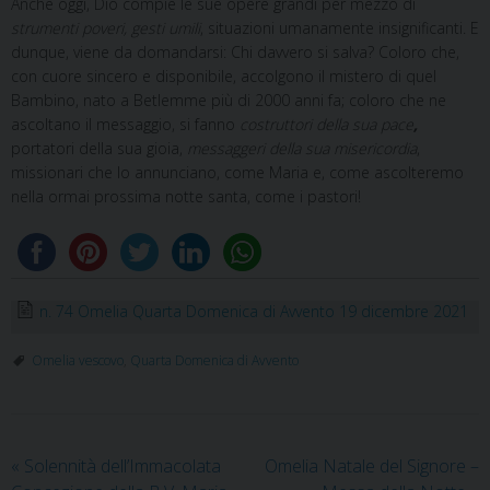
Anche oggi, Dio compie le sue opere grandi per mezzo di
strumenti poveri, gesti umili
, situazioni umanamente insignificanti. E
dunque, viene da domandarsi: Chi davvero si salva? Coloro che,
con cuore sincero e disponibile, accolgono il mistero di quel
Bambino, nato a Betlemme più di 2000 anni fa; coloro che ne
ascoltano il messaggio, si fanno
costruttori della sua pace
,
portatori della sua gioia,
messaggeri della sua misericordia
,
missionari che lo annunciano, come Maria e, come ascolteremo
nella ormai prossima notte santa, come i pastori!
n. 74 Omelia Quarta Domenica di Avvento 19 dicembre 2021
Omelia vescovo
,
Quarta Domenica di Avvento
«
Solennità dell’Immacolata
Omelia Natale del Signore –