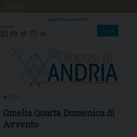
Skip
MENU
to
content
giovedì 06 agosto 2026
Cerca
Facebook
YouTube
Twitter
Instagram
Contatti
Mail
OMELIA
Omelia Quarta Domenica di
Avvento