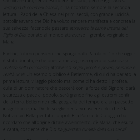
santificare tutti, senza escludere nessuno, perché Egli “
non si
vergogna di chiamarli fratelli
”, ci ha ricordato sempre la seconda
lettura. I Padri della Chiesa nei primi secoli, con grande lucidità,
sottolineavano che Dio ha voluto rendere manifesta e concreta la
sua salvezza, facendola passare
attraverso la carne umana del
Figlio di Dio
, donato al mondo attraverso il grembo verginale di
Maria.
E infine, l’ultimo pensiero che sgorga dalla Parola di Dio che oggi ci
è stata donata, è che questa meravigliosa opera di
salvezza si
realizza nella piccolezza
, attraverso
segni piccoli e poveri, persone e
realtà umili
. Un esempio biblico è Betlemme, di cui ci ha parlato la
prima lettura, villaggio piccolo ma, come ci ha detto il profeta,
culla di un dominatore che pascerà con la forza del Signore, darà
sicurezza e pace al popolo, sarà grande fino agli estremi confini
della terra. Betlemme nella geografia del tempo era un paesetto
insignificante, ma Dio lo sceglie per farvi nascere colui che è la
Notizia più Bella per tutti i popoli. E la Parola di Dio oggi ci ha
ricordato che all’origine di tale avvenimento, c’è Maria, che esulta
e canta, cosciente che Dio
ha guardato l’umiltà della sua serva
”.