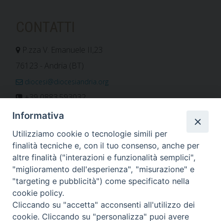
CONTATTI
P.zza V. Emanuele II,23
76123 - Andria (BT)
diocesi@diocesiandria.org
+39 0883.593032
+39 0883.592596
Informativa
ORARIO E CALENDARI
Utilizziamo cookie o tecnologie simili per
finalità tecniche e, con il tuo consenso, anche per
altre finalità ("interazioni e funzionalità semplici",
Orari uffici
"miglioramento dell'esperienza", "misurazione" e
Calendario diocesano
"targeting e pubblicità") come specificato nella
Orario messe
cookie policy.
Cliccando su "accetta" acconsenti all'utilizzo dei
cookie. Cliccando su "personalizza" puoi avere