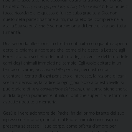
ha detto: “
ecco, io vengo per fare, o Dio, la tua volontà
”. E dunque ci
tocca ricordare che questo è l’unico culto gradito a Dio, non
quello della partecipazione ai riti, ma quello del compiere nella
vita la Sua volontà che è sempre volontà di bene di vita per tutta
l’umanità.
Una seconda riflessione, in diretta continuità con quanto appena
detto, ci chiama a ricordare che, come ci ha detto la Lettera agli
Ebrei, Dio non si diletta del profumo degli incensi e del fumo delle
carni degli animali immolati nel tempio, Egli vuole abitare in un
tempio di carne,
nel cuore delle persone
, nei nostri cuori,
diventare il centro di ogni pensiero e interesse, la ragione di ogni
scelta e decisione, la radice di ogni gioia. Solo a questo livello si
può parlare di
vera conversione del cuore
, una conversione che va
al di là di gesti puramente rituali, di pratiche superficiali e formule
astratte ripetute a memoria.
Gesù è il vero adoratore del Padre: fin dal primo istante del suo
ingresso nel mondo, non offre al Padre animali o incensi, ma
presenta sé stesso, il suo corpo, come offerta d’amore per