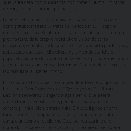
sulle verità della nostra esistenza, così come ci illustra il miracolo
del vangelo che abbiamo appena letto.
La prima lettura mette ben in risalto la salvezza di Dio come
dono gratuito, inatteso. Si tratta del periodo in cui il popolo
ebreo era in esilio a Babilonia ed era totalmente sradicato dalla
propria terra, dalle proprie radici, si era un po’ disperso,
rassegnato, convinto che la patria non l’avrebbe vista più. E invece,
poi, accade qualcosa nell’evolversi delle vicende storiche e il
popolo torna quando proprio non l’aspettava più, sperimentando
ancora una volta una nuova liberazione. A un popolo rassegnato
Dio fa brillare la luce del ritorno.
Ecco dunque che possiamo comprendere il valore di quel Salmo
bellissimo:
Grandi cose ha fatto il Signore per noi
. Sui fiumi di
Babilonia sedevamo piangendo; agli alberi di quella terra
appendemmo le nostre cetre, perché non servivano più per
cantare gli inni di Sion: ormai è finita! E invece il popolo torna,
torna a vedere la propria terra. Questa storia rappresenta
dunque un segno di quello che Gesù poi realizza in pieno
donandoci la salvezza. La salvezza significa dare un senso alla