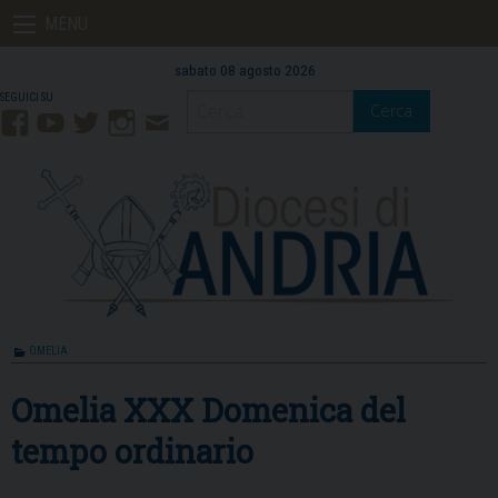
Skip
MENU
to
content
sabato 08 agosto 2026
Cerca
Facebook
YouTube
Twitter
Instagram
Contatti
Mail
OMELIA
Omelia XXX Domenica del
tempo ordinario