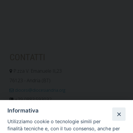
CONTATTI
P.zza V. Emanuele II,23
76123 - Andria (BT)
diocesi@diocesiandria.org
+39 0883.593032
+39 0883.592596
Informativa
ORARIO E CALENDARI
Utilizziamo cookie o tecnologie simili per
finalità tecniche e, con il tuo consenso, anche per