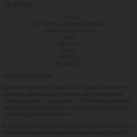
24-10-2021
OMELIA
XXX Domenica del tempo ordinario
Andria, 24 ottobre 2021
Letture:
Ger 31,7-9
Sal 125
Eb 5,1-6
Mc 10,46-52
Carissimi fratelli e sorelle,
potremmo riassumere la parola di Dio di questa domenica nelle
parole che abbiamo ripetuto durante il Salmo responsoriale:
“
Grandi cose ha fatto il Signore per noi
”. Sì, in fondo ogni volta che
veniamo in Chiesa noi celebriamo, facciamo memoria, le grandi
cose che il Signore ha fatto per noi.
Di quali grandi cose si tratta? Il dono della salvezza, il dono di aver
dato un senso alla nostra vita, il dono di averci aperto gli occhi