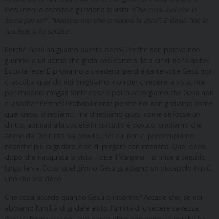
Gesù non lo ascolta e gli ridona la vista:
“Che cosa vuoi che io
faccia per te?”. “Maestro mio che io riabbia la vista!”. E Gesù: “Va’, la
tua fede ti ha salvato”.
Perché Gesù ha guarito questo cieco? Perché non poteva non
guarirlo; a un uomo che grida così come si fa a dir di no? Capite?
Ecco la fede! E proviamo a chiederci: perché tante volte Gesù non
ci ascolta quando noi preghiamo, non per chiedere la vista, ma
per chiedere magari tante cose e poi ci accorgiamo che Gesù non
ci ascolta? Perché? Probabilmente perché noi non gridiamo come
quel cieco; chiediamo, ma chiediamo quasi come se fosse un
diritto; abituati alla società in cui tutto è dovuto, crediamo che
anche da Dio tutto sia dovuto, per cui non ci preoccupiamo
neanche più di gridare, cioè di pregare con intensità. Quel cieco,
dopo che riacquista la vista – dice il Vangelo – si mise a seguirlo
lungo la via. Ecco, quel giorno Gesù guadagnò un discepolo in più,
uno che era cieco.
Che cosa accade quando Gesù ci incontra? Accade che, se noi
abbiamo l’umiltà di gridare aiuto, l’umiltà di chiedere salvezza,
Gesù si ferma con noi, non passa oltre, non corre via perché ha