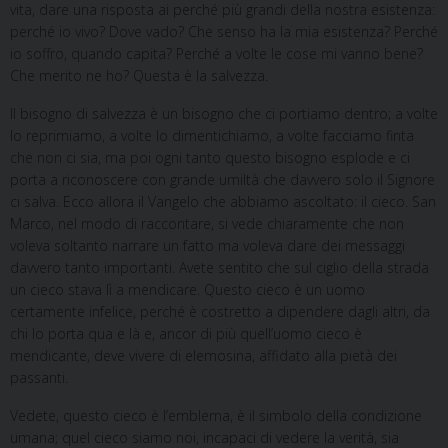
vita, dare una risposta ai perché più grandi della nostra esistenza:
perché io vivo? Dove vado? Che senso ha la mia esistenza? Perché
io soffro, quando capita? Perché a volte le cose mi vanno bene?
Che merito ne ho? Questa è la salvezza.
Il bisogno di salvezza è un bisogno che ci portiamo dentro; a volte
lo reprimiamo, a volte lo dimentichiamo, a volte facciamo finta
che non ci sia, ma poi ogni tanto questo bisogno esplode e ci
porta a riconoscere con grande umiltà che davvero solo il Signore
ci salva. Ecco allora il Vangelo che abbiamo ascoltato: il cieco. San
Marco, nel modo di raccontare, si vede chiaramente che non
voleva soltanto narrare un fatto ma voleva dare dei messaggi
davvero tanto importanti. Avete sentito che sul ciglio della strada
un cieco stava lì a mendicare. Questo cieco è un uomo
certamente infelice, perché è costretto a dipendere dagli altri, da
chi lo porta qua e là e, ancor di più quell’uomo cieco è
mendicante, deve vivere di elemosina, affidato alla pietà dei
passanti.
Vedete, questo cieco è l’emblema, è il simbolo della condizione
umana; quel cieco siamo noi, incapaci di vedere la verità, sia