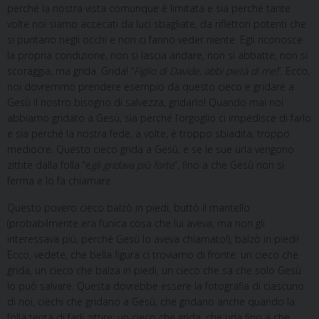
perché la nostra vista comunque è limitata e sia perché tante
volte noi siamo accecati da luci sbagliate, da riflettori potenti che
si puntano negli occhi e non ci fanno veder niente. Egli riconosce
la propria condizione, non si lascia andare, non si abbatte, non si
scoraggia, ma grida. Grida! “
Figlio di Davide, abbi pietà di me!
”. Ecco,
noi dovremmo prendere esempio da questo cieco e gridare a
Gesù il nostro bisogno di salvezza, gridarlo! Quando mai noi
abbiamo gridato a Gesù, sia perché l’orgoglio ci impedisce di farlo
e sia perché la nostra fede, a volte, è troppo sbiadita, troppo
mediocre. Questo cieco grida a Gesù, e se le sue urla vengono
zittite dalla folla “e
gli gridava più forte
”, fino a che Gesù non si
ferma e lo fa chiamare.
Questo povero cieco balzò in piedi, buttò il mantello
(probabilmente era l’unica cosa che lui aveva; ma non gli
interessava più, perché Gesù lo aveva chiamato!), balzò in piedi!
Ecco, vedete, che bella figura ci troviamo di fronte: un cieco che
grida, un cieco che balza in piedi, un cieco che sa che solo Gesù
lo può salvare. Questa dovrebbe essere la fotografia di ciascuno
di noi, ciechi che gridano a Gesù, che gridano anche quando la
folla tenta di farli zittire; un cieco che grida, che urla fino a che