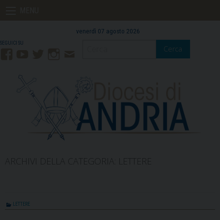
Skip
MENU
to
content
venerdì 07 agosto 2026
Cerca
Facebook
YouTube
Twitter
Instagram
Contatti
Mail
ARCHIVI DELLA CATEGORIA:
LETTERE
LETTERE