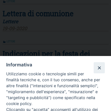
LETTERE
Lettera di comunione
Lettere
19-09-2020
LETTERE
Indicazioni per la festa dei
Santi Patroni: Madonna dei
Informativa
Miracoli e S. Riccardo
Utilizziamo cookie o tecnologie simili per
Lettere
finalità tecniche e, con il tuo consenso, anche per
06-08-2020
altre finalità ("interazioni e funzionalità semplici",
"miglioramento dell'esperienza", "misurazione" e
LETTERE
"targeting e pubblicità") come specificato nella
cookie policy.
Agli amati fratelli e sorelle della
Cliccando su "accetta" acconsenti all'utilizzo dei