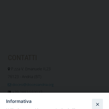
CONTATTI
P.zza V. Emanuele II,23
76123 - Andria (BT)
diocesi@diocesiandria.org
+39 0883.593032
+39 0883.592596
Informativa