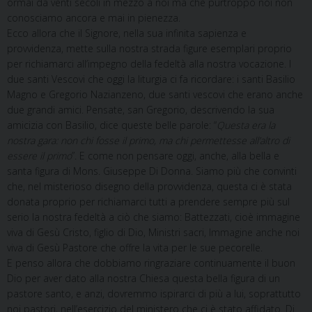
ormai da venti secoli in mezzo a noi ma che purtroppo noi non
conosciamo ancora e mai in pienezza.
Ecco allora che il Signore, nella sua infinita sapienza e
provvidenza, mette sulla nostra strada figure esemplari proprio
per richiamarci all’impegno della fedeltà alla nostra vocazione. I
due santi Vescovi che oggi la liturgia ci fa ricordare: i santi Basilio
Magno e Gregorio Nazianzeno, due santi vescovi che erano anche
due grandi amici. Pensate, san Gregorio, descrivendo la sua
amicizia con Basilio, dice queste belle parole: “
Questa era la
nostra gara: non chi fosse il primo, ma chi permettesse all’altro di
essere il primo
”. E come non pensare oggi, anche, alla bella e
santa figura di Mons. Giuseppe Di Donna. Siamo più che convinti
che, nel misterioso disegno della provvidenza, questa ci è stata
donata proprio per richiamarci tutti a prendere sempre più sul
serio la nostra fedeltà a ciò che siamo: Battezzati, cioè immagine
viva di Gesù Cristo, figlio di Dio, Ministri sacri, Immagine anche noi
viva di Gesù Pastore che offre la vita per le sue pecorelle.
E penso allora che dobbiamo ringraziare continuamente il buon
Dio per aver dato alla nostra Chiesa questa bella figura di un
pastore santo, e anzi, dovremmo ispirarci di più a lui, soprattutto
noi pastori, nell’esercizio del ministero che ci è stato affidato. Di