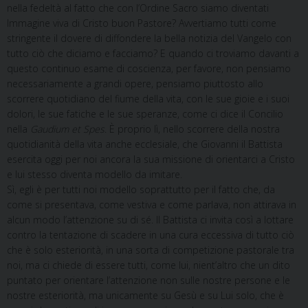
nella fedeltà al fatto che con l’Ordine Sacro siamo diventati
Immagine viva di Cristo buon Pastore? Avvertiamo tutti come
stringente il dovere di diffondere la bella notizia del Vangelo con
tutto ciò che diciamo e facciamo? E quando ci troviamo davanti a
questo continuo esame di coscienza, per favore, non pensiamo
necessariamente a grandi opere, pensiamo piuttosto allo
scorrere quotidiano del fiume della vita, con le sue gioie e i suoi
dolori, le sue fatiche e le sue speranze, come ci dice il Concilio
nella
Gaudium et Spes
. È proprio lì, nello scorrere della nostra
quotidianità della vita anche ecclesiale, che Giovanni il Battista
esercita oggi per noi ancora la sua missione di orientarci a Cristo
e lui stesso diventa modello da imitare.
Sì, egli è per tutti noi modello soprattutto per il fatto che, da
come si presentava, come vestiva e come parlava, non attirava in
alcun modo l’attenzione su di sé. Il Battista ci invita così a lottare
contro la tentazione di scadere in una cura eccessiva di tutto ciò
che è solo esteriorità, in una sorta di competizione pastorale tra
noi, ma ci chiede di essere tutti, come lui, nient’altro che un dito
puntato per orientare l’attenzione non sulle nostre persone e le
nostre esteriorità, ma unicamente su Gesù e su Lui solo, che è