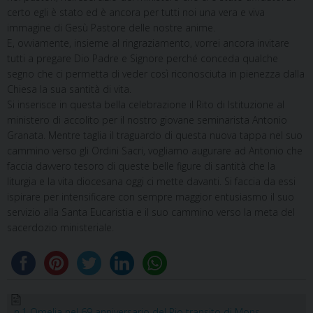
certo egli è stato ed è ancora per tutti noi una vera e viva
immagine di Gesù Pastore delle nostre anime.
E, ovviamente, insieme al ringraziamento, vorrei ancora invitare
tutti a pregare Dio Padre e Signore perché conceda qualche
segno che ci permetta di veder così riconosciuta in pienezza dalla
Chiesa la sua santità di vita.
Si inserisce in questa bella celebrazione il Rito di Istituzione al
ministero di accolito per il nostro giovane seminarista Antonio
Granata. Mentre taglia il traguardo di questa nuova tappa nel suo
cammino verso gli Ordini Sacri, vogliamo augurare ad Antonio che
faccia davvero tesoro di queste belle figure di santità che la
liturgia e la vita diocesana oggi ci mette davanti. Si faccia da essi
ispirare per intensificare con sempre maggior entusiasmo il suo
servizio alla Santa Eucaristia e il suo cammino verso la meta del
sacerdozio ministeriale.
n.1 Omelia nel 69 anniversario del Pio transito di Mons.