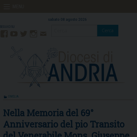
Skip
MENU
to
content
sabato 08 agosto 2026
Cerca
Facebook
YouTube
Twitter
Instagram
Contatti
Mail
OMELIA
Nella Memoria del 69°
Anniversario del pio Transito
del Venerabile Mons. Giuseppe