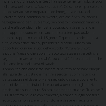
riprendendo un invito che Gesù ha insistentemente rivolto ai suoi
nella sera della cena, a “
rimanere in Lui
”. C’è sempre il pericolo che
dopo aver atteso e preparato con impegno la venuta del
Salvatore con il cammino di Avvento, ora che è venuto, dopo i
festeggiamenti per il suo arrivo, ben presto ci dimentichiamo di lui
perché affaccendati nelle nostre occupazioni di sempre, che,
purtroppo possono essere anche di carattere pastorale, ma
manca il rapporto con Lui, il Signore. E questo accade un po’ a
tutti, a cominciare da noi, presbiteri e diaconi. Quanto mai
opportuno dunque l’invito dell’Apostolo: “
Rimanete in Lui
”:
E poi, nel Vangelo che abbiamo ascoltato stasera i versetti che
seguono al maestoso inno al Verbo che si è fatto carne, inno che
abbiamo letto nella sera di Natale.
Il brano che abbiamo letto stasera ci ha fatto accostare dunque
alla figura del Battista che mentre esercita il suo ministero di
battezzatore nel deserto, viene raggiunto da sacerdoti e leviti,
uomini del tempio, inviati dalle autorità per chiedergli notizie
precise sulla sua identità. Spicca la domanda cruciale: “Tu chi sei”?
E lui si affretta nel dire con chiarezza, a scanso di ogni possibile
equivoco, di non essere lui il Cristo, ma di avere invece una
missione da compiere: quella di preparare la strada al Maestro,