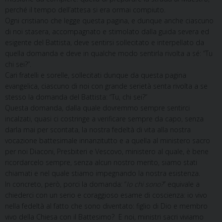
perché il tempo dell’attesa si era ormai compiuto.
Ogni cristiano che legge questa pagina, e dunque anche ciascuno
di noi stasera, accompagnato e stimolato dalla guida severa ed
esigente del Battista, deve sentirsi sollecitato e interpellato da
quella domanda e deve in qualche modo sentirla rivolta a sé: “Tu
chi sei?”.
Cari fratelli e sorelle, sollecitati dunque da questa pagina
evangelica, ciascuno di noi con grande serietà senta rivolta a se
stesso la domanda del Battista: “Tu, chi sei?”
Questa domanda, dalla quale dovremmo sempre sentirci
incalzati, quasi ci costringe a verificare sempre da capo, senza
darla mai per scontata, la nostra fedeltà di vita alla nostra
vocazione battesimale innanzitutto e a quella al ministero sacro
per noi Diaconi, Presbiteri e Vescovo, ministero al quale, è bene
ricordarcelo sempre, senza alcun nostro merito, siamo stati
chiamati e nel quale stiamo impegnando la nostra esistenza.
In concreto, però, porci la domanda: “
Io chi sono?
” equivale a
chiederci con un serio e coraggioso esame di coscienza: io vivo
nella fedeltà al fatto che sono diventato: figlio di Dio e membro
vivo della Chiesa con il Battesimo? E noi, ministri sacri viviamo