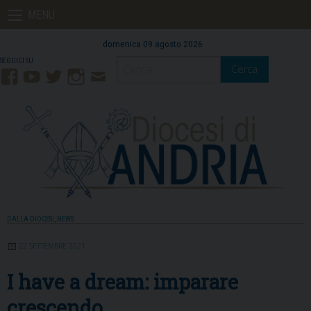
Skip
MENU
to
content
domenica 09 agosto 2026
Cerca
Facebook
YouTube
Twitter
Instagram
Contatti
Mail
DALLA DIOCESI
,
NEWS
22 SETTEMBRE 2021
I have a dream: imparare
crescendo