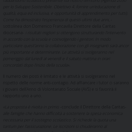
l’abbandono scolastico presente sul nostro territorio
(Agenda 2030
per lo Sviluppo Sostenibile. Obiettivo 4: fornire un’educazione di
qualità, equa ed inclusiva, e opportunità di apprendimento per tutti).
Come ha dimostrato l’esperienza di questi ultimi due anni,
-
sottolinea don Domenico Francavilla Direttore della Caritas
diocesana-
i risultati migliori si ottengono strutturando l’intervento
in accordo con la scuola e coinvolgendo i genitori. In modo
particolare quest’anno la collaborazione con gli insegnanti sarà ancor
più importante e determinante. Le attività si svolgeranno nel
pomeriggio dal lunedì al venerdì e il sabato mattina in orari
concordati dopo l’inizio della scuola».
Il numero dei posti è limitato e le attività si svolgeranno nel
rispetto delle norme anti-contagio. Ad affiancare i tutor ci saranno
i giovani dell’Anno di Volontariato Sociale (AVS) e si favorirà il
rapporto uno a uno.
«La proposta è rivolta in primis
-conclude il Direttore della Caritas-
alle famiglie che hanno difficoltà a sostenere la spesa economica
necessaria per il sostegno scolastico. Si richiede la quota una
tantum per l’assicurazione. Le iscrizioni si chiuderanno al