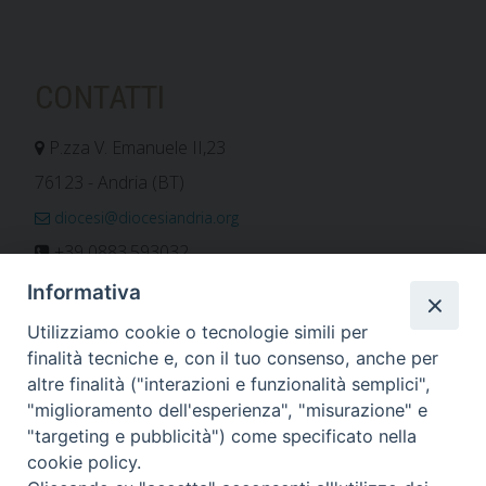
CONTATTI
P.zza V. Emanuele II,23
76123 - Andria (BT)
diocesi@diocesiandria.org
+39 0883.593032
+39 0883.592596
Informativa
ORARIO E CALENDARI
Utilizziamo cookie o tecnologie simili per
finalità tecniche e, con il tuo consenso, anche per
altre finalità ("interazioni e funzionalità semplici",
Orari uffici
"miglioramento dell'esperienza", "misurazione" e
Calendario diocesano
"targeting e pubblicità") come specificato nella
Orario messe
cookie policy.