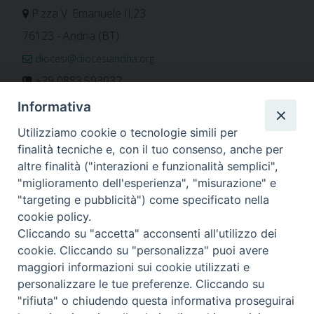
P.zza V. Emanuele II,23
76123 - Andria (BT)
diocesi@diocesiandria.org
+39 0883.593032
+39 0883.592596
Informativa
ORARIO E CALENDARI
Utilizziamo cookie o tecnologie simili per
finalità tecniche e, con il tuo consenso, anche per
altre finalità ("interazioni e funzionalità semplici",
Orari uffici
"miglioramento dell'esperienza", "misurazione" e
Calendario diocesano
"targeting e pubblicità") come specificato nella
Orario messe
cookie policy.
Cliccando su "accetta" acconsenti all'utilizzo dei
cookie. Cliccando su "personalizza" puoi avere
maggiori informazioni sui cookie utilizzati e
Per invio di comunicati, notizie e segnalazioni scrivere a:
personalizzare le tue preferenze. Cliccando su
stampa@diocesiandria.org
"rifiuta" o chiudendo questa informativa proseguirai