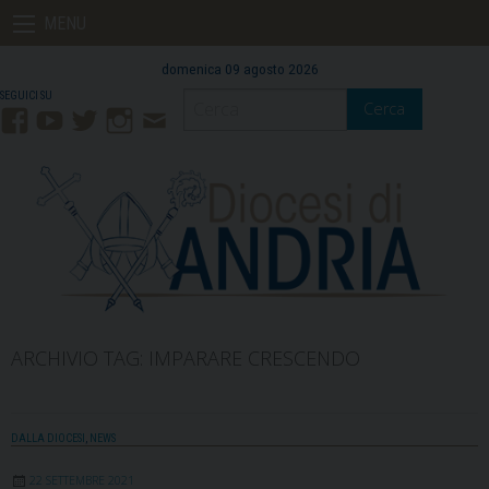
Skip
MENU
to
content
domenica 09 agosto 2026
Cerca
Facebook
YouTube
Twitter
Instagram
Contatti
Mail
ARCHIVIO TAG:
IMPARARE CRESCENDO
DALLA DIOCESI
,
NEWS
22 SETTEMBRE 2021