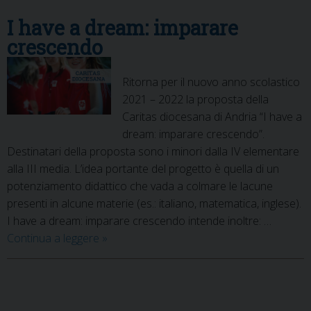
I have a dream: imparare
crescendo
Ritorna per il nuovo anno scolastico
2021 – 2022 la proposta della
Caritas diocesana di Andria “I have a
dream: imparare crescendo”.
Destinatari della proposta sono i minori dalla IV elementare
alla III media. L’idea portante del progetto è quella di un
potenziamento didattico che vada a colmare le lacune
presenti in alcune materie (es.: italiano, matematica, inglese).
I have a dream: imparare crescendo intende inoltre: …
I
Continua a leggere
»
have
a
dream:
P
imparare
o