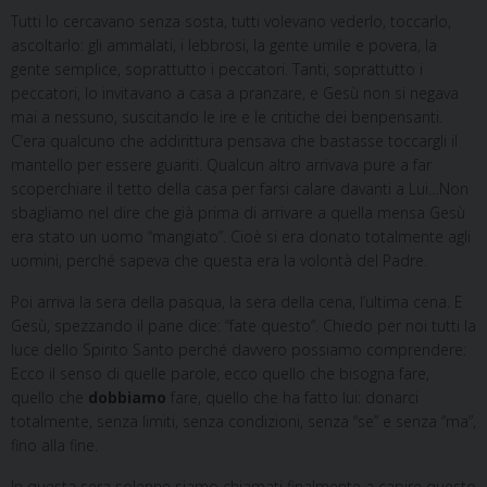
Tutti lo cercavano senza sosta, tutti volevano vederlo, toccarlo,
ascoltarlo: gli ammalati, i lebbrosi, la gente umile e povera, la
gente semplice, soprattutto i peccatori. Tanti, soprattutto i
peccatori, lo invitavano a casa a pranzare, e Gesù non si negava
mai a nessuno, suscitando le ire e le critiche dei benpensanti.
C’era qualcuno che addirittura pensava che bastasse toccargli il
mantello per essere guariti. Qualcun altro arrivava pure a far
scoperchiare il tetto della casa per farsi calare davanti a Lui…Non
sbagliamo nel dire che già prima di arrivare a quella mensa Gesù
era stato un uomo “mangiato”. Cioè si era donato totalmente agli
uomini, perché sapeva che questa era la volontà del Padre.
Poi arriva la sera della pasqua, la sera della cena, l’ultima cena. E
Gesù, spezzando il pane dice: “fate questo”. Chiedo per noi tutti la
luce dello Spirito Santo perché davvero possiamo comprendere:
Ecco il senso di quelle parole, ecco quello che bisogna fare,
quello che
dobbiamo
fare, quello che ha fatto lui: donarci
totalmente, senza limiti, senza condizioni, senza “se” e senza “ma”,
fino alla fine.
In questa sera solenne siamo chiamati finalmente a capire questo