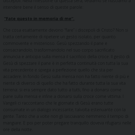
discepoli. Nella riflessione di questa sera, vediamo se riusciamo a
intendere bene il senso di queste parole:
“Fate questo in memoria di me”.
Che cosa esattamente devono “fare” i discepoli di Cristo? Non si
tratta certamente di ripetere un gesto isolato, per quanto
commovente e misterioso. Gesù spezzando il pane e
consacrandolo, trasformandolo nel suo corpo sacrificato
annuncia e anticipa sulla mensa il sacrificio della croce. Il gesto di
Gesù di spezzare il pane è in perfetta continuità con tutta la sua
vita precedente e spiega a perfezione quello che sta per
accadere. In fondo Gesù sulla mensa non ha fatto niente di più e
niente di diverso di quello che ha fatto durante tutta la sua vita
terrena: si era sempre dato tutto a tutti, fino a donarsi come
pane sulla mensa e infine a donarsi sulla croce come vittima. I
Vangeli ci raccontano che le giornate di Gesù erano tutte
consumate in un dialogo incessante, talvolta estenuante con la
gente. Tanto che a volte non gli lasciavano nemmeno il tempo di
mangiare. E poi per poter pregare tranquillo doveva rifugiarsi nelle
ore della notte.