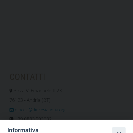
CONTATTI
P.zza V. Emanuele II,23
76123 - Andria (BT)
diocesi@diocesiandria.org
+39 0883.593032
+39 0883.592596
Informativa