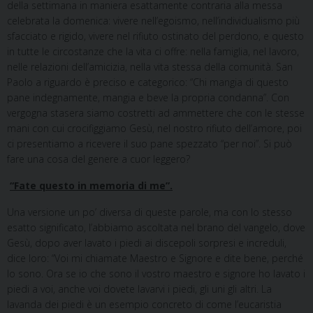
della settimana in maniera esattamente contraria alla messa
celebrata la domenica: vivere nell’egoismo, nell’individualismo più
sfacciato e rigido, vivere nel rifiuto ostinato del perdono, e questo
in tutte le circostanze che la vita ci offre: nella famiglia, nel lavoro,
nelle relazioni dell’amicizia, nella vita stessa della comunità. San
Paolo a riguardo è preciso e categorico: “Chi mangia di questo
pane indegnamente, mangia e beve la propria condanna”. Con
vergogna stasera siamo costretti ad ammettere che con le stesse
mani con cui crocifiggiamo Gesù, nel nostro rifiuto dell’amore, poi
ci presentiamo a ricevere il suo pane spezzato “per noi”. Si può
fare una cosa del genere a cuor leggero?
“Fate questo in memoria di me”.
Una versione un po’ diversa di queste parole, ma con lo stesso
esatto significato, l’abbiamo ascoltata nel brano del vangelo, dove
Gesù, dopo aver lavato i piedi ai discepoli sorpresi e increduli,
dice loro: “Voi mi chiamate Maestro e Signore e dite bene, perché
lo sono. Ora se io che sono il vostro maestro e signore ho lavato i
piedi a voi, anche voi dovete lavarvi i piedi, gli uni gli altri. La
lavanda dei piedi è un esempio concreto di come l’eucaristia