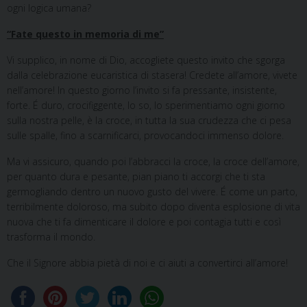
ogni logica umana?
“Fate questo in memoria di me”
Vi supplico, in nome di Dio, accogliete questo invito che sgorga
dalla celebrazione eucaristica di stasera! Credete all’amore, vivete
nell’amore! In questo giorno l’invito si fa pressante, insistente,
forte. É duro, crocifiggente, lo so, lo sperimentiamo ogni giorno
sulla nostra pelle, è la croce, in tutta la sua crudezza che ci pesa
sulle spalle, fino a scarnificarci, provocandoci immenso dolore.
Ma vi assicuro, quando poi l’abbracci la croce, la croce dell’amore,
per quanto dura e pesante, pian piano ti accorgi che ti sta
germogliando dentro un nuovo gusto del vivere. É come un parto,
terribilmente doloroso, ma subito dopo diventa esplosione di vita
nuova che ti fa dimenticare il dolore e poi contagia tutti e così
trasforma il mondo.
Che il Signore abbia pietà di noi e ci aiuti a convertirci all’amore!