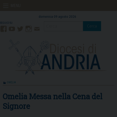
Skip
MENU
to
content
domenica 09 agosto 2026
Cerca
Facebook
YouTube
Twitter
Instagram
Contatti
Mail
OMELIA
Omelia Messa nella Cena del
Signore