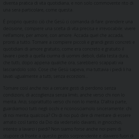
diventa pratica di vita quotidiana, e non solo commovente rito di
una sera particolare, come questa.
É proprio questo ciò che Gesù ci comanda di fare: prendere una
decisione, compiere una scelta di vita precisa e irrevocabile: vivere
nell’amore, per amore, con amore. Accada quel che accada,
pronti a tutto. Tornare a compiere piccoli e grandi gesti concreti e
quotidiani di amore gratuito, come era concreto e gratuito il
lavare i piedi a quella ciurma di uomini deboli, dalla testa dura,
che tutti, dopo appena qualche ora, sarebbero scappati via
lasciandolo solo. Cose che Gesù sapeva, ma tuttavia i piedi li ha
lavati ugualmente a tutti, senza eccezioni…
Tornare così anche noi a cercare gesti di perdono senza
condizioni, di accoglienza senza limiti, anche verso chi non lo
merita. Anzi, soprattutto verso chi non lo merita. D’altra parte,
guardiamoci tutti negli occhi e riconosciamolo sinceramente: chi
di noi merita qualcosa? Chi di noi può dire di meritare di essere
amato così tanto da Dio da vederselo davanti, in ginocchio,
intento a lavarci i piedi? Non siamo forse anche noi pieni di
stupore di fronte a questo gesto sorprendente e davvero fuori di