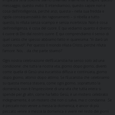
messaggio, questo invito. E intendiamoci, questo capire non è
cosa dell’intelligenza, perché anzi, questa – nella sua fredda e
rigida consequenzialità dei ragionamenti – si ribella a tutto
questo, lo rifiuta senza scampo e senza incertezza. Non è cosa
dell’intelligenza, è cosa del cuore. E qui vediamo quanto è diverso
il cuore di Dio dal nostro cuore. E qui comprendiamo il senso di
quel canto che spesso abbiamo fatto in quaresima: “Vi darò un
cuore nuovo!”. Per questo il mondo rifiuta Cristo, perché rifiuta
l’amore. Noi, …da che parte stiamo?
Ogni nostra celebrazione dell’Eucaristia ha senso solo ad una
condizione: che tutta la nostra vita, giorno dopo giorno, diventi
come quella di Gesù una eucaristia diffusa e continuata, giorno
dopo giorno, attimo dopo attimo. Se l’Eucaristia che celebriamo
su questa mensa stasera, come ogni giorno, soprattutto la
domenica, non è l’espressione di una vita che tutta intera si
spende per gli altri, come ha fatto Gesù, è un mistero celebrato
indegnamente, è un mistero che non ci salva, ma ci condanna. Se
è peccato non venire a messa la domenica, è ancor di più
peccato venire a messa la domenica e vivere nel resto dei giorni